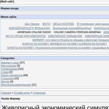
[
Мой сайт
]
Форма входа
Меню сайта
Шоу-бизнес
ФОТО
MEGA-HOSTING
IP-телефония, виртуальн
ՏԱՌԱՏԵՍԱԿՆԵՐի Փոխարկիչ
Տառարան Հայաֆիկացում
Ստեղնաշ
ARMENIAN ONLINE RADIO
ONLINE CAMERA YEREVAN ARMENIA
ARM
ФОТО УРОКИ ДЛЯ ЮВЕЛИРОВ
ЮВЕЛИРНОЕ УКРАШЕНИЕ
ЮВЕЛИРНЫЕ КАМ
КАРВИНГ (это просто Резьба по овощам и фруктам Украше
БУКЕТЫ ИЗ КОНФЕТ ДЕРЕВЬЯ ИЗ КОНФЕТ КОРАБЛИ ИЗ КОНФЕТ
БУКЕТЫ ИЗ КОНФЕТ (Технология изготовления букетов из конфет, пошаговые фо
Categories
Аркады и экшн
[67]
Настольные
[5]
Головоломки
[115]
Слова
[2]
Поиск предметов
[68]
Стратегии
[15]
Другие
[4]
Многопользовательские
[21]
Главная
»
Онлайн игры
»
Стратегии
Youda Фермер
Живописный экономический симуля