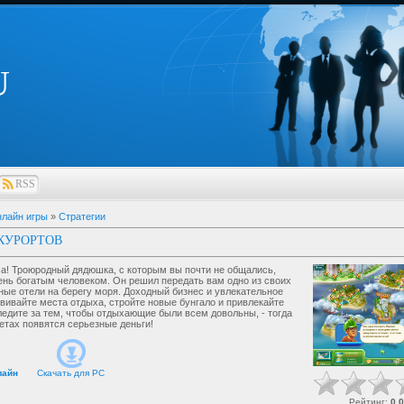
U
RSS
лайн игры
»
Стратегии
КУРОРТОВ
ча! Троюродный дядюшка, с которым вы почти не общались,
ень богатым человеком. Он решил передать вам одно из своих
тные отели на берегу моря. Доходный бизнес и увлекательное
звивайте места отдыха, стройте новые бунгало и привлекайте
ледите за тем, чтобы отдыхающие были всем довольны, - тогда
етах появятся серьезные деньги!
лайн
Скачать для
PC
Рейтинг
:
0.0