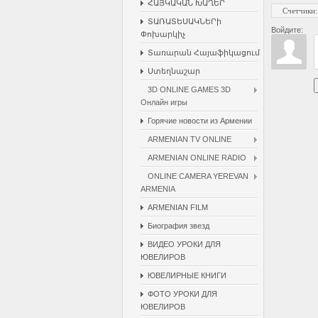
ՀԱՅԿԱԿԱՆ ԽԱՂԵՐ
Счетчики
:
ՏԱՌԱՏԵՍԱԿՆԵՐի
Войдите:
Փոխարկիչ
Տառարան Հայաֆիկացում
Ստեղնաշար
3D ONLINE GAMES 3D
Онлайн игры
Горячие новости из Армении
ARMENIAN TV ONLINE
ARMENIAN ONLINE RADIO
ONLINE CAMERA YEREVAN
ARMENIA
ARMENIAN FILM
Биография звезд
ВИДЕО УРОКИ ДЛЯ
ЮВЕЛИРОВ
ЮВЕЛИРНЫЕ КНИГИ
ФОТО УРОКИ ДЛЯ
ЮВЕЛИРОВ