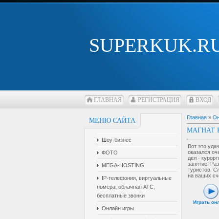
SUPERKUK.R
ГЛАВНАЯ
РЕГИСТРАЦИЯ
ВХОД
Главная
»
Он
МЕНЮ САЙТА
МАГНАТ 
Шоу-бизнес
Вот это уда
оказался оч
ФОТО
дел - курор
занятие! Ра
MEGA-HOSTING
туристов. С
на ваших сч
IP-телефония, виртуальные
номера, облачная АТС,
бесплатные звонки
Играть он
Онлайн игры