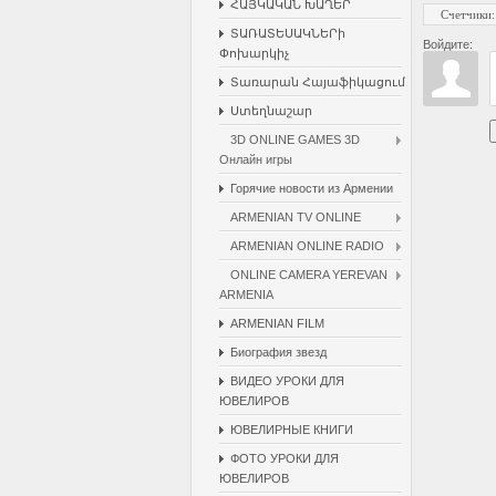
ՀԱՅԿԱԿԱՆ ԽԱՂԵՐ
Счетчики
:
ՏԱՌԱՏԵՍԱԿՆԵՐի
Войдите:
Փոխարկիչ
Տառարան Հայաֆիկացում
Ստեղնաշար
3D ONLINE GAMES 3D
Онлайн игры
Горячие новости из Армении
ARMENIAN TV ONLINE
ARMENIAN ONLINE RADIO
ONLINE CAMERA YEREVAN
ARMENIA
ARMENIAN FILM
Биография звезд
ВИДЕО УРОКИ ДЛЯ
ЮВЕЛИРОВ
ЮВЕЛИРНЫЕ КНИГИ
ФОТО УРОКИ ДЛЯ
ЮВЕЛИРОВ