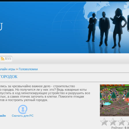
U
RSS
лайн игры
»
Головоломки
ГОРОДОК
лись за чрезвычайно важное дело - строительство
о городка. Но получится ли у них это? Ведь коварные коты
пустить в ход гипнотизирующее устройство и разрушить все
тых, а самих птичек заточить в клетки. Помогите птицам
тов и построить уютный городок.
лайн
Скачать для
PC
Рейтинг
:
0.0