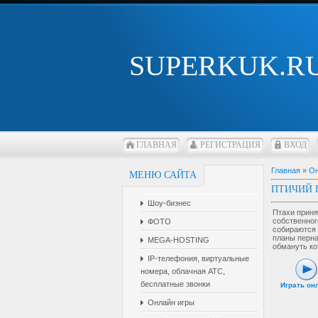
SUPERKUK.R
ГЛАВНАЯ
РЕГИСТРАЦИЯ
ВХОД
Главная
»
Он
МЕНЮ САЙТА
ПТИЧИЙ 
Шоу-бизнес
Птахи приня
собственног
ФОТО
собираются 
планы перна
MEGA-HOSTING
обмануть ко
IP-телефония, виртуальные
номера, облачная АТС,
бесплатные звонки
Играть он
Онлайн игры