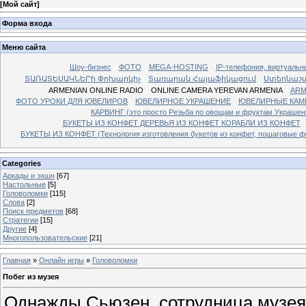
[
Мой сайт
]
Форма входа
Меню сайта
Шоу-бизнес
ФОТО
MEGA-HOSTING
IP-телефония, виртуальн
ՏԱՌԱՏԵՍԱԿՆԵՐի Փոխարկիչ
Տառարան Հայաֆիկացում
Ստեղնաշ
ARMENIAN ONLINE RADIO
ONLINE CAMERA YEREVAN ARMENIA
ARM
ФОТО УРОКИ ДЛЯ ЮВЕЛИРОВ
ЮВЕЛИРНОЕ УКРАШЕНИЕ
ЮВЕЛИРНЫЕ КАМ
КАРВИНГ (это просто Резьба по овощам и фруктам Украше
БУКЕТЫ ИЗ КОНФЕТ ДЕРЕВЬЯ ИЗ КОНФЕТ КОРАБЛИ ИЗ КОНФЕТ
БУКЕТЫ ИЗ КОНФЕТ (Технология изготовления букетов из конфет, пошаговые фо
Categories
Аркады и экшн
[67]
Настольные
[5]
Головоломки
[115]
Слова
[2]
Поиск предметов
[68]
Стратегии
[15]
Другие
[4]
Многопользовательские
[21]
Главная
»
Онлайн игры
»
Головоломки
Побег из музея
Однажды Сьюзен, сотрудница музея,