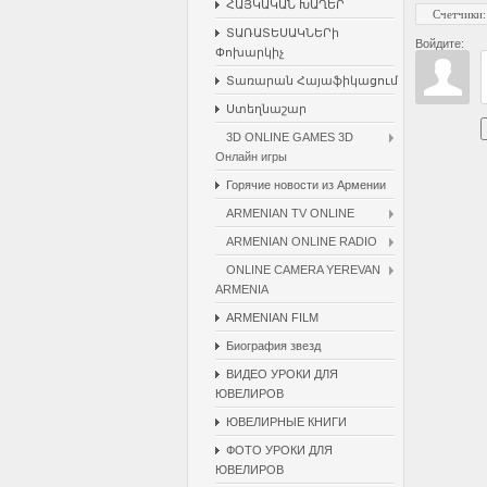
ՀԱՅԿԱԿԱՆ ԽԱՂԵՐ
Счетчики
:
ՏԱՌԱՏԵՍԱԿՆԵՐի
Войдите:
Փոխարկիչ
Տառարան Հայաֆիկացում
Ստեղնաշար
3D ONLINE GAMES 3D
Онлайн игры
Горячие новости из Армении
ARMENIAN TV ONLINE
ARMENIAN ONLINE RADIO
ONLINE CAMERA YEREVAN
ARMENIA
ARMENIAN FILM
Биография звезд
ВИДЕО УРОКИ ДЛЯ
ЮВЕЛИРОВ
ЮВЕЛИРНЫЕ КНИГИ
ФОТО УРОКИ ДЛЯ
ЮВЕЛИРОВ