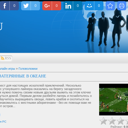
0
0
0
0
0
U
RSS
лайн игры
»
Головоломки
 ЗАТЕРЯННЫЕ В ОКЕАНЕ
ест для настоящих искателей приключений. Несколько
с утонувшего лайнера оказались на берегу загадочного
м нужно помочь своим новым друзьям выжить на этом клочке
уться домой. Первым делом разбейте лагерь и позаботьтесь о
Научитесь выращивать овощи, ловить крабов и охотиться на
знакомьтесь с местными аборигенами - без их помощи вам не
т остров...
я
PC
Рейтинг
:
0.0