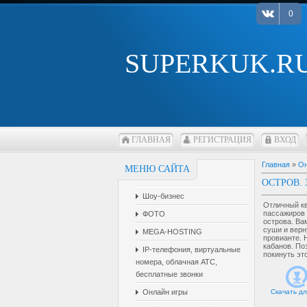
0
SUPERKUK.R
ГЛАВНАЯ
РЕГИСТРАЦИЯ
ВХОД
Главная
»
Он
МЕНЮ САЙТА
ОСТРОВ.
Шоу-бизнес
Отличный кв
пассажиров 
ФОТО
острова. Ва
суши и верн
MEGA-HOSTING
провианте. 
кабанов. По
IP-телефония, виртуальные
покинуть это
номера, облачная АТС,
бесплатные звонки
Онлайн игры
Скачать дл