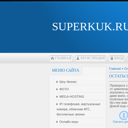
SUPERKUK.R
ГЛАВНАЯ
РЕГИСТРАЦИЯ
ВХОД
Главная
»
Он
МЕНЮ САЙТА
ОСТАТЬС
Шоу-бизнес
Проверьте с
от цивилиза
ФОТО
оказались н
даже мило, 
MEGA-HOSTING
полезные ве
без нее вам
IP-телефония, виртуальные
Домой еще н
номера, облачная АТС,
бесплатные звонки
Онлайн игры
Скачать дл