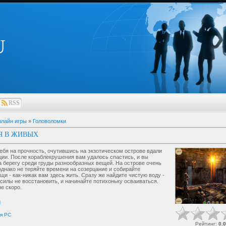
U
RSS
лайн игры
»
Головоломки
Я В ЖИВЫХ
ебя на прочность, очутившись на экзотическом острове вдали
ции. После кораблекрушения вам удалось спастись, и вы
а берегу среди груды разнообразных вещей. На острове очень
однако не теряйте времени на созерцание и собирайте
щи - как-никак вам здесь жить. Сразу же найдите чистую воду -
 силы не восстановить, и начинайте потихоньку осваиваться.
е скоро.
я
PC
Рейтинг
:
0.0