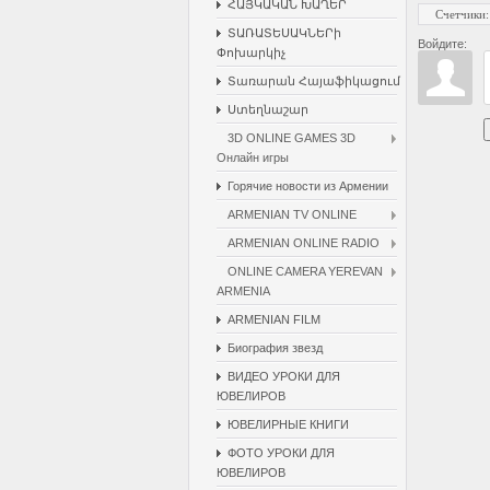
ՀԱՅԿԱԿԱՆ ԽԱՂԵՐ
Счетчики
:
ՏԱՌԱՏԵՍԱԿՆԵՐի
Войдите:
Փոխարկիչ
Տառարան Հայաֆիկացում
Ստեղնաշար
3D ONLINE GAMES 3D
Онлайн игры
Горячие новости из Армении
ARMENIAN TV ONLINE
ARMENIAN ONLINE RADIO
ONLINE CAMERA YEREVAN
ARMENIA
ARMENIAN FILM
Биография звезд
ВИДЕО УРОКИ ДЛЯ
ЮВЕЛИРОВ
ЮВЕЛИРНЫЕ КНИГИ
ФОТО УРОКИ ДЛЯ
ЮВЕЛИРОВ