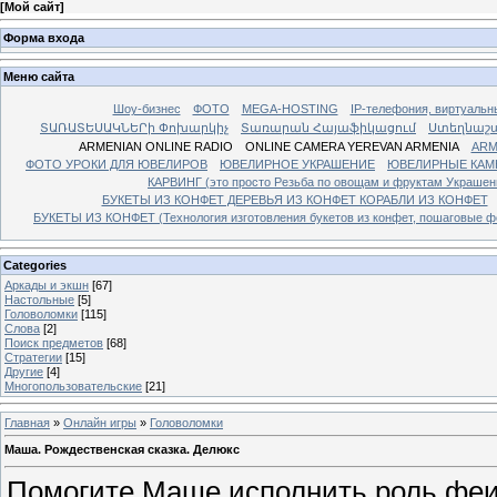
[
Мой сайт
]
Форма входа
Меню сайта
Шоу-бизнес
ФОТО
MEGA-HOSTING
IP-телефония, виртуальн
ՏԱՌԱՏԵՍԱԿՆԵՐի Փոխարկիչ
Տառարան Հայաֆիկացում
Ստեղնաշ
ARMENIAN ONLINE RADIO
ONLINE CAMERA YEREVAN ARMENIA
ARM
ФОТО УРОКИ ДЛЯ ЮВЕЛИРОВ
ЮВЕЛИРНОЕ УКРАШЕНИЕ
ЮВЕЛИРНЫЕ КАМ
КАРВИНГ (это просто Резьба по овощам и фруктам Украше
БУКЕТЫ ИЗ КОНФЕТ ДЕРЕВЬЯ ИЗ КОНФЕТ КОРАБЛИ ИЗ КОНФЕТ
БУКЕТЫ ИЗ КОНФЕТ (Технология изготовления букетов из конфет, пошаговые фо
Categories
Аркады и экшн
[67]
Настольные
[5]
Головоломки
[115]
Слова
[2]
Поиск предметов
[68]
Стратегии
[15]
Другие
[4]
Многопользовательские
[21]
Главная
»
Онлайн игры
»
Головоломки
Маша. Рождественская сказка. Делюкс
Помогите Маше исполнить роль феи