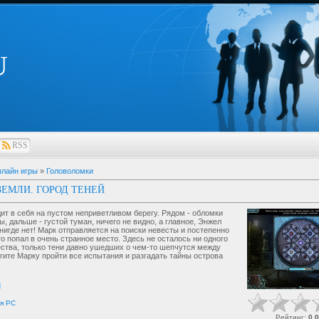
U
RSS
лайн игры
»
Головоломки
ЗЕМЛИ. ГОРОД ТЕНЕЙ
ит в себя на пустом неприветливом берегу. Рядом - обломки
ы, дальше - густой туман, ничего не видно, а главное, Энжел
 нигде нет! Марк отправляется на поиски невесты и постепенно
то попал в очень странное место. Здесь не осталось ни одного
ства, только тени давно ушедших о чем-то шепчутся между
гите Марку пройти все испытания и разгадать тайны острова
я
PC
Рейтинг
:
0.0