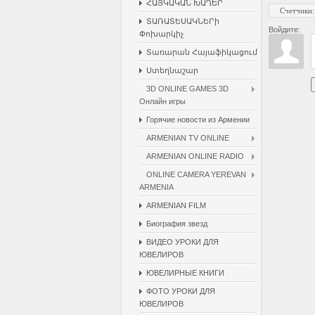
ՀԱՅԿԱԿԱՆ ԽԱՂԵՐ
Счетчики
:
ՏԱՌԱՏԵՍԱԿՆԵՐի
Войдите:
Փոխարկիչ
Տառարան Հայաֆիկացում
Ստեղնաշար
3D ONLINE GAMES 3D
Онлайн игры
Горячие новости из Армении
ARMENIAN TV ONLINE
ARMENIAN ONLINE RADIO
ONLINE CAMERA YEREVAN
ARMENIA
ARMENIAN FILM
Биография звезд
ВИДЕО УРОКИ ДЛЯ
ЮВЕЛИРОВ
ЮВЕЛИРНЫЕ КНИГИ
ФОТО УРОКИ ДЛЯ
ЮВЕЛИРОВ