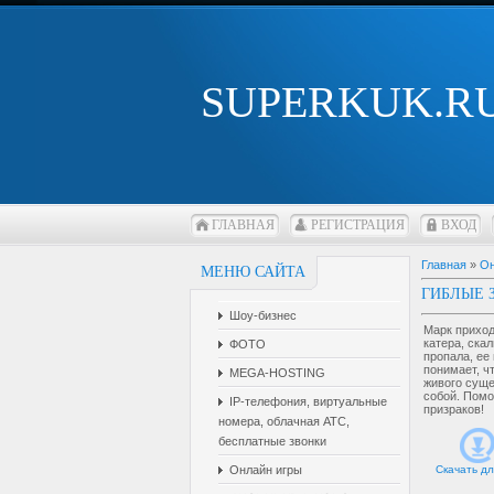
SUPERKUK.R
ГЛАВНАЯ
РЕГИСТРАЦИЯ
ВХОД
Главная
»
Он
МЕНЮ САЙТА
ГИБЛЫЕ 
Шоу-бизнес
Марк приход
катера, скал
ФОТО
пропала, ее
понимает, ч
MEGA-HOSTING
живого суще
собой. Помо
IP-телефония, виртуальные
призраков!
номера, облачная АТС,
бесплатные звонки
Онлайн игры
Скачать дл