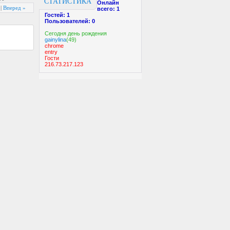
СТАТИСТИКА
Онлайн
|
Вперед »
всего:
1
Гостей:
1
Пользователей:
0
Cегодня день рождения
gainylina
(49)
chrome
entry
Гости
216.73.217.123