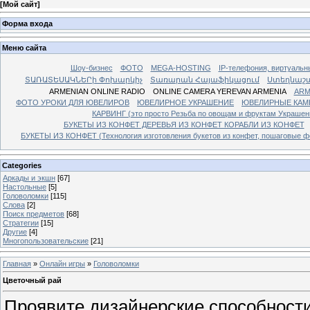
[
Мой сайт
]
Форма входа
Меню сайта
Шоу-бизнес
ФОТО
MEGA-HOSTING
IP-телефония, виртуальн
ՏԱՌԱՏԵՍԱԿՆԵՐի Փոխարկիչ
Տառարան Հայաֆիկացում
Ստեղնաշ
ARMENIAN ONLINE RADIO
ONLINE CAMERA YEREVAN ARMENIA
ARM
ФОТО УРОКИ ДЛЯ ЮВЕЛИРОВ
ЮВЕЛИРНОЕ УКРАШЕНИЕ
ЮВЕЛИРНЫЕ КАМ
КАРВИНГ (это просто Резьба по овощам и фруктам Украше
БУКЕТЫ ИЗ КОНФЕТ ДЕРЕВЬЯ ИЗ КОНФЕТ КОРАБЛИ ИЗ КОНФЕТ
БУКЕТЫ ИЗ КОНФЕТ (Технология изготовления букетов из конфет, пошаговые фо
Categories
Аркады и экшн
[67]
Настольные
[5]
Головоломки
[115]
Слова
[2]
Поиск предметов
[68]
Стратегии
[15]
Другие
[4]
Многопользовательские
[21]
Главная
»
Онлайн игры
»
Головоломки
Цветочный рай
Проявите дизайнерские способности