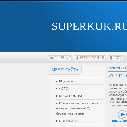
SUPERKUK.R
ГЛАВНАЯ
РЕГИСТРАЦИЯ
ВХОД
Главная
»
Он
МЕНЮ САЙТА
WEB TYC
Шоу-бизнес
Многопользо
взять на себ
ФОТО
развить соб
используя п
MEGA-HOSTING
Научитесь з
обменивайте
IP-телефония, виртуальные
соревновани
номера, облачная АТС,
бесплатные звонки
Онлайн игры
Играть он