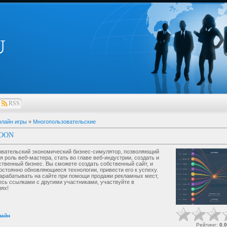
U
RSS
лайн игры
»
Многопользовательские
OON
вательский экономический бизнес-симулятор, позволяющий
я роль веб-мастера, стать во главе веб-индустрии, создать и
ственный бизнес. Вы сможете создать собственный сайт, и
остоянно обновляющиеся технологии, привести его к успеху.
арабатывать на сайте при помощи продажи рекламных мест,
сь ссылками с другими участниками, участвуйте в
ях!
лайн
Рейтинг
:
0.0