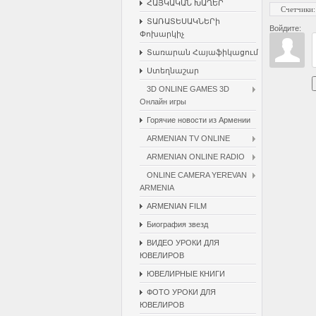
ՀԱՅԿԱԿԱՆ ԽԱՂԵՐ
Счетчики
:
ՏԱՌԱՏԵՍԱԿՆԵՐի
Войдите:
Փոխարկիչ
Տառարան Հայաֆիկացում
Ստեղնաշար
3D ONLINE GAMES 3D
Онлайн игры
Горячие новости из Армении
ARMENIAN TV ONLINE
ARMENIAN ONLINE RADIO
ONLINE CAMERA YEREVAN
ARMENIA
ARMENIAN FILM
Биография звезд
ВИДЕО УРОКИ ДЛЯ
ЮВЕЛИРОВ
ЮВЕЛИРНЫЕ КНИГИ
ФОТО УРОКИ ДЛЯ
ЮВЕЛИРОВ