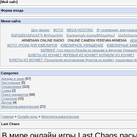
[
Мой сайт
]
Форма входа
Меню сайта
Шоу-бизнес
ФОТО
MEGA-HOSTING
IP-телефония, виртуальн
ՏԱՌԱՏԵՍԱԿՆԵՐի Փոխարկիչ
Տառարան Հայաֆիկացում
Ստեղնաշ
ARMENIAN ONLINE RADIO
ONLINE CAMERA YEREVAN ARMENIA
ARM
ФОТО УРОКИ ДЛЯ ЮВЕЛИРОВ
ЮВЕЛИРНОЕ УКРАШЕНИЕ
ЮВЕЛИРНЫЕ КАМ
КАРВИНГ (это просто Резьба по овощам и фруктам Украше
БУКЕТЫ ИЗ КОНФЕТ ДЕРЕВЬЯ ИЗ КОНФЕТ КОРАБЛИ ИЗ КОНФЕТ
БУКЕТЫ ИЗ КОНФЕТ (Технология изготовления букетов из конфет, пошаговые фо
Categories
Аркады и экшн
[67]
Настольные
[5]
Головоломки
[115]
Слова
[2]
Поиск предметов
[68]
Стратегии
[15]
Другие
[4]
Многопользовательские
[21]
Главная
»
Онлайн игры
»
Многопользовательские
Last Chaos
В мире онлайн игры Last Chaos рас