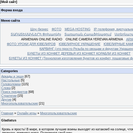
[
Мой сайт
]
Форма входа
Меню сайта
Шоу-бизнес
ФОТО
MEGA-HOSTING
IP-телефония, виртуальн
ՏԱՌԱՏԵՍԱԿՆԵՐի Փոխարկիչ
Տառարան Հայաֆիկացում
Ստեղնաշ
ARMENIAN ONLINE RADIO
ONLINE CAMERA YEREVAN ARMENIA
ARM
ФОТО УРОКИ ДЛЯ ЮВЕЛИРОВ
ЮВЕЛИРНОЕ УКРАШЕНИЕ
ЮВЕЛИРНЫЕ КАМ
КАРВИНГ (это просто Резьба по овощам и фруктам Украше
БУКЕТЫ ИЗ КОНФЕТ ДЕРЕВЬЯ ИЗ КОНФЕТ КОРАБЛИ ИЗ КОНФЕТ
БУКЕТЫ ИЗ КОНФЕТ (Технология изготовления букетов из конфет, пошаговые фо
Categories
Аркады и экшн
[67]
Настольные
[5]
Головоломки
[115]
Слова
[2]
Поиск предметов
[68]
Стратегии
[15]
Другие
[4]
Многопользовательские
[21]
Главная
»
Онлайн игры
»
Многопользовательские
Gladiatus
Кровь и ярость! В мире, в котором лучшие воины выходят из катакомб на солнце, что
легендах древнего мира. Поднимите свой меч...