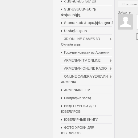
ՀԱՅԿԱԿԱՆ ԽԱՂԵՐ
Счетчики
:
ՏԱՌԱՏԵՍԱԿՆԵՐի
Войдите:
Փոխարկիչ
Տառարան Հայաֆիկացում
Ստեղնաշար
3D ONLINE GAMES 3D
Онлайн игры
Горячие новости из Армении
ARMENIAN TV ONLINE
ARMENIAN ONLINE RADIO
ONLINE CAMERA YEREVAN
ARMENIA
ARMENIAN FILM
Биография звезд
ВИДЕО УРОКИ ДЛЯ
ЮВЕЛИРОВ
ЮВЕЛИРНЫЕ КНИГИ
ФОТО УРОКИ ДЛЯ
ЮВЕЛИРОВ