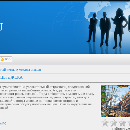
U
RSS
лайн игры
»
Аркады и экшн
НЦЫ ДЖЕКА
 купите билет на увлекательный аттракцион, предлагающий
 все прелести первобытного мира. А вдруг все это
но станет реальностью?.. Тогда соберитесь с мыслями и сразу
йте к выполнению удивительных заданий: стройте дома для
ращивайте ягоды и овощи на тропическом острове и
те деньги на покупку полезных вещей. Во всей округе вам не
вных!
я
PC
Рейтинг
:
0.0