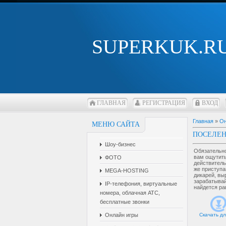
SUPERKUK.R
ГЛАВНАЯ
РЕГИСТРАЦИЯ
ВХОД
Главная
»
Он
МЕНЮ САЙТА
ПОСЕЛЕ
Шоу-бизнес
Обязательно
вам ощутить
ФОТО
действитель
же приступа
MEGA-HOSTING
дикарей, вы
зарабатывай
IP-телефония, виртуальные
найдется ра
номера, облачная АТС,
бесплатные звонки
Онлайн игры
Скачать дл