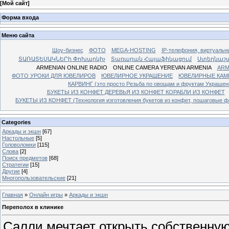
[
Мой сайт
]
Форма входа
Меню сайта
Шоу-бизнес
ФОТО
MEGA-HOSTING
IP-телефония, виртуальн
ՏԱՌԱՏԵՍԱԿՆԵՐի Փոխարկիչ
Տառարան Հայաֆիկացում
Ստեղնաշ
ARMENIAN ONLINE RADIO
ONLINE CAMERA YEREVAN ARMENIA
ARM
ФОТО УРОКИ ДЛЯ ЮВЕЛИРОВ
ЮВЕЛИРНОЕ УКРАШЕНИЕ
ЮВЕЛИРНЫЕ КАМ
КАРВИНГ (это просто Резьба по овощам и фруктам Украше
БУКЕТЫ ИЗ КОНФЕТ ДЕРЕВЬЯ ИЗ КОНФЕТ КОРАБЛИ ИЗ КОНФЕТ
БУКЕТЫ ИЗ КОНФЕТ (Технология изготовления букетов из конфет, пошаговые фо
Categories
Аркады и экшн
[67]
Настольные
[5]
Головоломки
[115]
Слова
[2]
Поиск предметов
[68]
Стратегии
[15]
Другие
[4]
Многопользовательские
[21]
Главная
»
Онлайн игры
»
Аркады и экшн
Переполох в клинике
Салли мечтает открыть собственную 