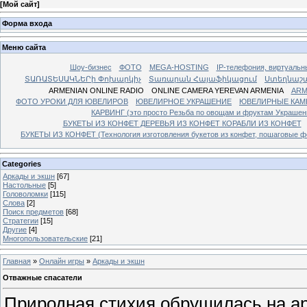
[
Мой сайт
]
Форма входа
Меню сайта
Шоу-бизнес
ФОТО
MEGA-HOSTING
IP-телефония, виртуальн
ՏԱՌԱՏԵՍԱԿՆԵՐի Փոխարկիչ
Տառարան Հայաֆիկացում
Ստեղնաշ
ARMENIAN ONLINE RADIO
ONLINE CAMERA YEREVAN ARMENIA
ARM
ФОТО УРОКИ ДЛЯ ЮВЕЛИРОВ
ЮВЕЛИРНОЕ УКРАШЕНИЕ
ЮВЕЛИРНЫЕ КАМ
КАРВИНГ (это просто Резьба по овощам и фруктам Украше
БУКЕТЫ ИЗ КОНФЕТ ДЕРЕВЬЯ ИЗ КОНФЕТ КОРАБЛИ ИЗ КОНФЕТ
БУКЕТЫ ИЗ КОНФЕТ (Технология изготовления букетов из конфет, пошаговые фо
Categories
Аркады и экшн
[67]
Настольные
[5]
Головоломки
[115]
Слова
[2]
Поиск предметов
[68]
Стратегии
[15]
Другие
[4]
Многопользовательские
[21]
Главная
»
Онлайн игры
»
Аркады и экшн
Отважные спасатели
Природная стихия обрушилась на а