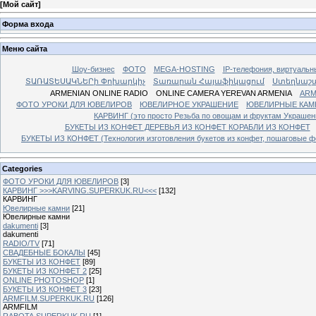
[
Мой сайт
]
Форма входа
Меню сайта
Шоу-бизнес
ФОТО
MEGA-HOSTING
IP-телефония, виртуальн
ՏԱՌԱՏԵՍԱԿՆԵՐի Փոխարկիչ
Տառարան Հայաֆիկացում
Ստեղնաշ
ARMENIAN ONLINE RADIO
ONLINE CAMERA YEREVAN ARMENIA
ARM
ФОТО УРОКИ ДЛЯ ЮВЕЛИРОВ
ЮВЕЛИРНОЕ УКРАШЕНИЕ
ЮВЕЛИРНЫЕ КАМ
КАРВИНГ (это просто Резьба по овощам и фруктам Украше
БУКЕТЫ ИЗ КОНФЕТ ДЕРЕВЬЯ ИЗ КОНФЕТ КОРАБЛИ ИЗ КОНФЕТ
БУКЕТЫ ИЗ КОНФЕТ (Технология изготовления букетов из конфет, пошаговые фо
Categories
ФОТО УРОКИ ДЛЯ ЮВЕЛИРОВ
[3]
КАРВИНГ >>>KARVING.SUPERKUK.RU<<<
[132]
КАРВИНГ
Ювелирные камни
[21]
Ювелирные камни
dakumenti
[3]
dakumenti
RADIO/TV
[71]
СВАДЕБНЫЕ БОКАЛЫ
[45]
БУКЕТЫ ИЗ КОНФЕТ
[89]
БУКЕТЫ ИЗ КОНФЕТ 2
[25]
ONLINE PHOTOSHOP
[1]
БУКЕТЫ ИЗ КОНФЕТ 3
[23]
ARMFILM.SUPERKUK.RU
[126]
ARMFILM
RABOTA.SUPERKUK.RU
[1]