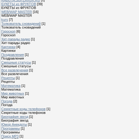
БУКЕТЫ из ФРУКТОВ
[39]
БУКЕТЫ из ФРУКТОВ
WEB/WAP MASTER
[16]
WEB/WAP MASTER
kurs
[7]
Толкователь сновидений
[1]
Толкователь сновидений
Гороскоп
[6]
Гороскоп
Хит-парады радио
[1]
Хит-парады радио
Картинки
[4]
Картинки
Поздравления
[1]
Поздравления
Смешные статусы
[1]
Смешные статусы
Все развлечения
[1]
Все развлечения
Рецепты
[1]
Рецепты
Математика
[1]
Математика
Мир животных
[1]
Мир животных
Погода
[2]
Погода
Секретные коды телефонов
[1]
Секретные коды телефонов
Биография звезд
[1]
Биография звезд
Юмор Анекдоты
[1]
Программы
[1]
Программы
Поиск MP3
[1]