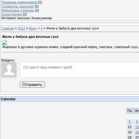
Проверка орфографии
[1]
Создатель Java книг
[1]
Мобильные сериалы
[1]
Зонасувенир
[1]
Интернет-магазин Зонасувенир
Главная
»
2012
»
Март
»
4
» Жили у бабуси два веселых гуся
Жили у бабуси два веселых гуся
Жареные в духовке куриные ножки, сладкий красный перец, сметана, томатный соус,
Войдите:
Отправить
Calendar
Пн
Вт
5
6
12
13
19
20
26
27