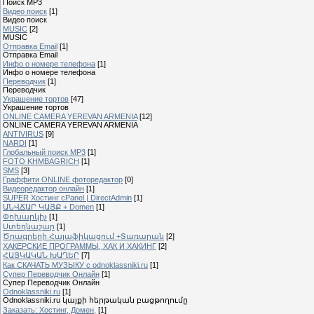
Поиск MP3
Видео поиск
[1]
Видео поиск
MUSIC
[2]
MUSIC
Отправка Email
[1]
Отправка Email
Инфо о номере телефона
[1]
Инфо о номере телефона
Переводчик
[1]
Переводчик
Украшение тортов
[47]
Украшение тортов
ONLINE CAMERA YEREVAN ARMENIA
[12]
ONLINE CAMERA YEREVAN ARMENIA
ANTIVIRUS
[9]
NARDI
[1]
Глобальный поиск MP3
[1]
FOTO KHMBAGRICH
[1]
SMS
[3]
Граффити ONLINE фоторедактор
[0]
Видеоредактор онлайн
[1]
SUPER Xостинг cPanel | DirectAdmin
[1]
ԱՆՎՃԱՐ ԿԱՅՔ + Domen
[1]
Փոխարկիչ
[1]
Ստեղնաշար
[1]
Ծրագրերի Հայաֆիկացում +Տառարան
[2]
ХАКЕРСКИЕ ПРОГРАММЫ, ХАК И ХАКИНГ
[2]
ՀԱՅԿԱԿԱՆ ԽԱՂԵՐ
[7]
Как СКАЧАТЬ МУЗЫКУ с odnoklassniki.ru
[1]
Cупер Переводчик Oнлайн
[1]
Cупер Переводчик Oнлайн
Odnoklassniki.ru
[1]
Odnoklassniki.ru կայքի հերթական բացթողումը
Заказать: Хостинг, Домен,
[1]