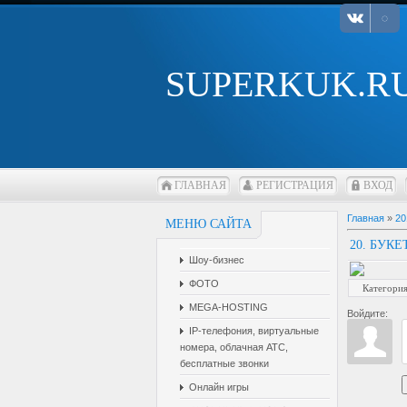
SUPERKUK.R
ГЛАВНАЯ
РЕГИСТРАЦИЯ
ВХОД
Главная
»
20
МЕНЮ САЙТА
20. БУК
Шоу-бизнес
ФОТО
Категори
MEGA-HOSTING
Войдите:
IP-телефония, виртуальные
номера, облачная АТС,
бесплатные звонки
Онлайн игры