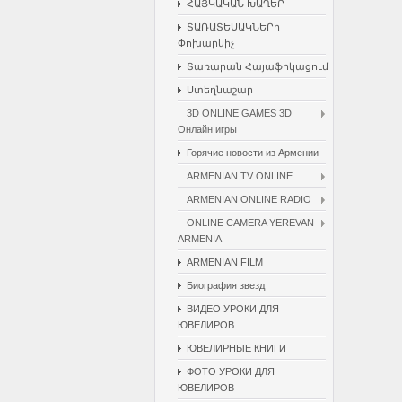
ՀԱՅԿԱԿԱՆ ԽԱՂԵՐ
ՏԱՌԱՏԵՍԱԿՆԵՐի
Փոխարկիչ
Տառարան Հայաֆիկացում
Ստեղնաշար
3D ONLINE GAMES 3D
Онлайн игры
Горячие новости из Армении
ARMENIAN TV ONLINE
ARMENIAN ONLINE RADIO
ONLINE CAMERA YEREVAN
ARMENIA
ARMENIAN FILM
Биография звезд
ВИДЕО УРОКИ ДЛЯ
ЮВЕЛИРОВ
ЮВЕЛИРНЫЕ КНИГИ
ФОТО УРОКИ ДЛЯ
ЮВЕЛИРОВ