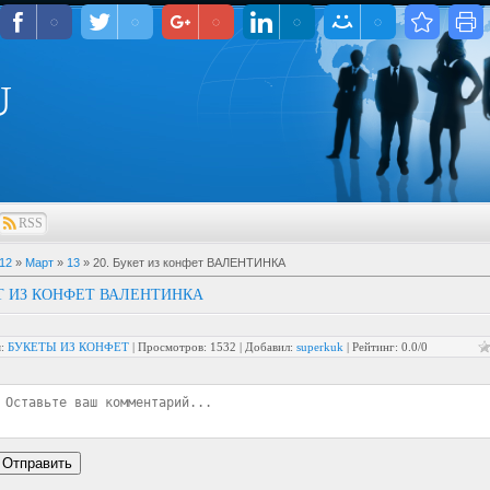
U
RSS
12
»
Март
»
13
» 20. Букет из конфет ВАЛЕНТИНКА
ЕТ ИЗ КОНФЕТ ВАЛЕНТИНКА
я
:
БУКЕТЫ ИЗ КОНФЕТ
|
Просмотров
: 1532 |
Добавил
:
superkuk
|
Рейтинг
:
0.0
/
0
Отправить