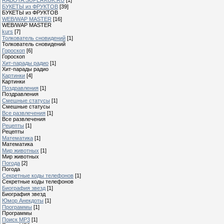
БУКЕТЫ из ФРУКТОВ
[39]
БУКЕТЫ из ФРУКТОВ
WEB/WAP MASTER
[16]
WEB/WAP MASTER
kurs
[7]
Толкователь сновидений
[1]
Толкователь сновидений
Гороскоп
[6]
Гороскоп
Хит-парады радио
[1]
Хит-парады радио
Картинки
[4]
Картинки
Поздравления
[1]
Поздравления
Смешные статусы
[1]
Смешные статусы
Все развлечения
[1]
Все развлечения
Рецепты
[1]
Рецепты
Математика
[1]
Математика
Мир животных
[1]
Мир животных
Погода
[2]
Погода
Секретные коды телефонов
[1]
Секретные коды телефонов
Биография звезд
[1]
Биография звезд
Юмор Анекдоты
[1]
Программы
[1]
Программы
Поиск MP3
[1]