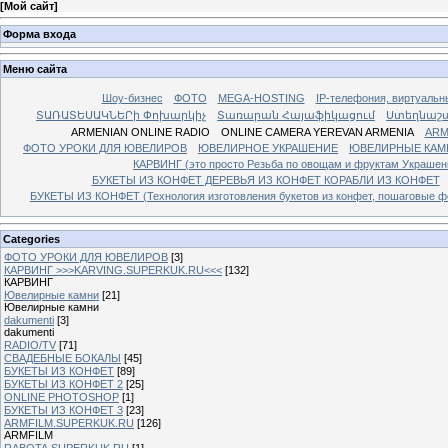
[
Мой сайт
]
Форма входа
Меню сайта
Шоу-бизнес
ФОТО
MEGA-HOSTING
IP-телефония, виртуальн
ՏԱՌԱՏԵՍԱԿՆԵՐի Փոխարկիչ
Տառարան Հայաֆիկացում
Ստեղնաշ
ARMENIAN ONLINE RADIO
ONLINE CAMERA YEREVAN ARMENIA
ARM
ФОТО УРОКИ ДЛЯ ЮВЕЛИРОВ
ЮВЕЛИРНОЕ УКРАШЕНИЕ
ЮВЕЛИРНЫЕ КАМ
КАРВИНГ (это просто Резьба по овощам и фруктам Украше
БУКЕТЫ ИЗ КОНФЕТ ДЕРЕВЬЯ ИЗ КОНФЕТ КОРАБЛИ ИЗ КОНФЕТ
БУКЕТЫ ИЗ КОНФЕТ (Технология изготовления букетов из конфет, пошаговые фо
Categories
ФОТО УРОКИ ДЛЯ ЮВЕЛИРОВ
[3]
КАРВИНГ >>>KARVING.SUPERKUK.RU<<<
[132]
КАРВИНГ
Ювелирные камни
[21]
Ювелирные камни
dakumenti
[3]
dakumenti
RADIO/TV
[71]
СВАДЕБНЫЕ БОКАЛЫ
[45]
БУКЕТЫ ИЗ КОНФЕТ
[89]
БУКЕТЫ ИЗ КОНФЕТ 2
[25]
ONLINE PHOTOSHOP
[1]
БУКЕТЫ ИЗ КОНФЕТ 3
[23]
ARMFILM.SUPERKUK.RU
[126]
ARMFILM
RABOTA.SUPERKUK.RU
[1]