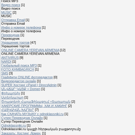
Поиск MP3
Видео поиск
[1]
Видео поиск
MUSIC
[2]
MUSIC
Отправка Email
[1]
Отправка Email
Инфо о номере телефона
[1]
Инфо о номере телефона
Переводчик
[1]
Переводчик
Украшение тортов
[47]
Украшение тортов
ONLINE CAMERA YEREVAN ARMENIA
[12]
ONLINE CAMERA YEREVAN ARMENIA
ANTIVIRUS
[9]
NARDI
[1]
Глобальный поиск MP3
[1]
FOTO KHMBAGRICH
[1]
SMS
[3]
Граффити ONLINE фоторедактор
[0]
Видеоредактор онлайн
[1]
SUPER Xостинг cPanel | DirectAdmin
[1]
ԱՆՎՃԱՐ ԿԱՅՔ + Domen
[1]
Փոխարկիչ
[1]
Ստեղնաշար
[1]
Ծրագրերի Հայաֆիկացում +Տառարան
[2]
ХАКЕРСКИЕ ПРОГРАММЫ, ХАК И ХАКИНГ
[2]
ՀԱՅԿԱԿԱՆ ԽԱՂԵՐ
[7]
Как СКАЧАТЬ МУЗЫКУ с odnoklassniki.ru
[1]
Cупер Переводчик Oнлайн
[1]
Cупер Переводчик Oнлайн
Odnoklassniki.ru
[1]
Odnoklassniki.ru կայքի հերթական բացթողումը
Заказать: Хостинг, Домен,
[1]