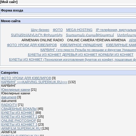
[
Мой сайт
]
Форма входа
Меню сайта
Шоу-бизнес
ФОТО
MEGA-HOSTING
IP-телефония, виртуальн
ՏԱՌԱՏԵՍԱԿՆԵՐի Փոխարկիչ
Տառարան Հայաֆիկացում
Ստեղնաշ
ARMENIAN ONLINE RADIO
ONLINE CAMERA YEREVAN ARMENIA
ARM
ФОТО УРОКИ ДЛЯ ЮВЕЛИРОВ
ЮВЕЛИРНОЕ УКРАШЕНИЕ
ЮВЕЛИРНЫЕ КАМ
КАРВИНГ (это просто Резьба по овощам и фруктам Украше
БУКЕТЫ ИЗ КОНФЕТ ДЕРЕВЬЯ ИЗ КОНФЕТ КОРАБЛИ ИЗ КОНФЕТ
БУКЕТЫ ИЗ КОНФЕТ (Технология изготовления букетов из конфет, пошаговые фо
Categories
ФОТО УРОКИ ДЛЯ ЮВЕЛИРОВ
[3]
КАРВИНГ >>>KARVING.SUPERKUK.RU<<<
[132]
КАРВИНГ
Ювелирные камни
[21]
Ювелирные камни
dakumenti
[3]
dakumenti
RADIO/TV
[71]
СВАДЕБНЫЕ БОКАЛЫ
[45]
БУКЕТЫ ИЗ КОНФЕТ
[89]
БУКЕТЫ ИЗ КОНФЕТ 2
[25]
ONLINE PHOTOSHOP
[1]
БУКЕТЫ ИЗ КОНФЕТ 3
[23]
ARMFILM.SUPERKUK.RU
[126]
ARMFILM
RABOTA.SUPERKUK.RU
[1]