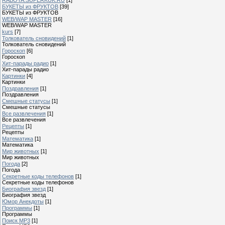
БУКЕТЫ из ФРУКТОВ
[39]
БУКЕТЫ из ФРУКТОВ
WEB/WAP MASTER
[16]
WEB/WAP MASTER
kurs
[7]
Толкователь сновидений
[1]
Толкователь сновидений
Гороскоп
[6]
Гороскоп
Хит-парады радио
[1]
Хит-парады радио
Картинки
[4]
Картинки
Поздравления
[1]
Поздравления
Смешные статусы
[1]
Смешные статусы
Все развлечения
[1]
Все развлечения
Рецепты
[1]
Рецепты
Математика
[1]
Математика
Мир животных
[1]
Мир животных
Погода
[2]
Погода
Секретные коды телефонов
[1]
Секретные коды телефонов
Биография звезд
[1]
Биография звезд
Юмор Анекдоты
[1]
Программы
[1]
Программы
Поиск MP3
[1]