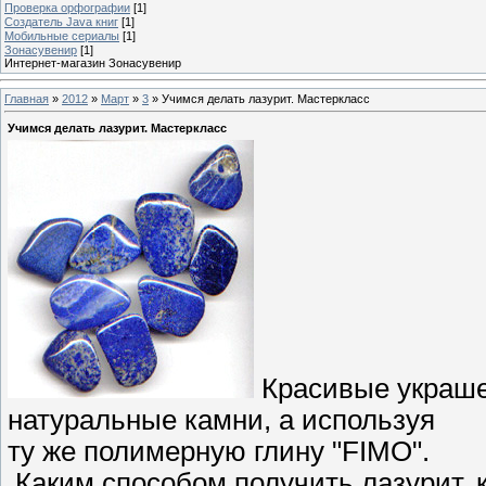
Проверка орфографии
[1]
Создатель Java книг
[1]
Мобильные сериалы
[1]
Зонасувенир
[1]
Интернет-магазин Зонасувенир
Главная
»
2012
»
Март
»
3
» Учимся делать лазурит. Мастеркласс
Учимся делать лазурит. Мастеркласс
Красивые украше
натуральные камни, а используя
ту же полимерную глину "FIMO".
Каким способом получить лазурит, к