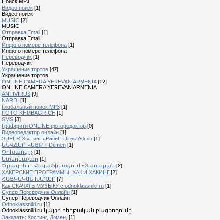
Поиск MP3
Видео поиск
[1]
Видео поиск
MUSIC
[2]
MUSIC
Отправка Email
[1]
Отправка Email
Инфо о номере телефона
[1]
Инфо о номере телефона
Переводчик
[1]
Переводчик
Украшение тортов
[47]
Украшение тортов
ONLINE CAMERA YEREVAN ARMENIA
[12]
ONLINE CAMERA YEREVAN ARMENIA
ANTIVIRUS
[9]
NARDI
[1]
Глобальный поиск MP3
[1]
FOTO KHMBAGRICH
[1]
SMS
[3]
Граффити ONLINE фоторедактор
[0]
Видеоредактор онлайн
[1]
SUPER Xостинг cPanel | DirectAdmin
[1]
ԱՆՎՃԱՐ ԿԱՅՔ + Domen
[1]
Փոխարկիչ
[1]
Ստեղնաշար
[1]
Ծրագրերի Հայաֆիկացում +Տառարան
[2]
ХАКЕРСКИЕ ПРОГРАММЫ, ХАК И ХАКИНГ
[2]
ՀԱՅԿԱԿԱՆ ԽԱՂԵՐ
[7]
Как СКАЧАТЬ МУЗЫКУ с odnoklassniki.ru
[1]
Cупер Переводчик Oнлайн
[1]
Cупер Переводчик Oнлайн
Odnoklassniki.ru
[1]
Odnoklassniki.ru կայքի հերթական բացթողումը
Заказать: Хостинг, Домен,
[1]