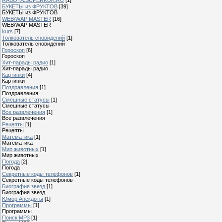
БУКЕТЫ из ФРУКТОВ
[39]
БУКЕТЫ из ФРУКТОВ
WEB/WAP MASTER
[16]
WEB/WAP MASTER
kurs
[7]
Толкователь сновидений
[1]
Толкователь сновидений
Гороскоп
[6]
Гороскоп
Хит-парады радио
[1]
Хит-парады радио
Картинки
[4]
Картинки
Поздравления
[1]
Поздравления
Смешные статусы
[1]
Смешные статусы
Все развлечения
[1]
Все развлечения
Рецепты
[1]
Рецепты
Математика
[1]
Математика
Мир животных
[1]
Мир животных
Погода
[2]
Погода
Секретные коды телефонов
[1]
Секретные коды телефонов
Биография звезд
[1]
Биография звезд
Юмор Анекдоты
[1]
Программы
[1]
Программы
Поиск MP3
[1]