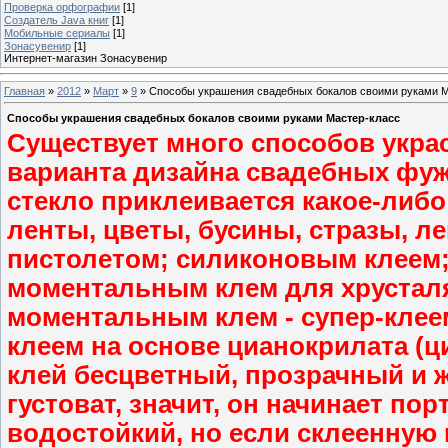
Проверка орфографии
[1]
Создатель Java книг
[1]
Мобильные сериалы
[1]
Зонасувенир
[1]
Интернет-магазин Зонасувенир
Главная
»
2012
»
Март
»
9
» Способы украшения свадебных бокалов своими руками М
Способы украшения свадебных бокалов своими руками Мастер-класс
Существует много способов украс
варианта дизайна свадебных фуже
стекло приклеивается какое-либо
ленты, цветы, бусины, стразы, л
пистолетом; силиконовым клеем
моментальным клем для хрусталя
моментальным клем - супер-клеем
клеем на основе цианокрилата (ц
клей бесцветный, прозрачный и жи
густоват, значит, он начинает по
водостойкий, но если склеенную 