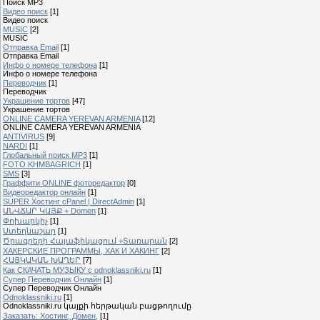
Поиск MP3
Видео поиск
[1]
Видео поиск
MUSIC
[2]
MUSIC
Отправка Email
[1]
Отправка Email
Инфо о номере телефона
[1]
Инфо о номере телефона
Переводчик
[1]
Переводчик
Украшение тортов
[47]
Украшение тортов
ONLINE CAMERA YEREVAN ARMENIA
[12]
ONLINE CAMERA YEREVAN ARMENIA
ANTIVIRUS
[9]
NARDI
[1]
Глобальный поиск MP3
[1]
FOTO KHMBAGRICH
[1]
SMS
[3]
Граффити ONLINE фоторедактор
[0]
Видеоредактор онлайн
[1]
SUPER Xостинг cPanel | DirectAdmin
[1]
ԱՆՎՃԱՐ ԿԱՅՔ + Domen
[1]
Փոխարկիչ
[1]
Ստեղնաշար
[1]
Ծրագրերի Հայաֆիկացում +Տառարան
[2]
ХАКЕРСКИЕ ПРОГРАММЫ, ХАК И ХАКИНГ
[2]
ՀԱՅԿԱԿԱՆ ԽԱՂԵՐ
[7]
Как СКАЧАТЬ МУЗЫКУ с odnoklassniki.ru
[1]
Cупер Переводчик Oнлайн
[1]
Cупер Переводчик Oнлайн
Odnoklassniki.ru
[1]
Odnoklassniki.ru կայքի հերթական բացթողումը
Заказать: Хостинг, Домен,
[1]