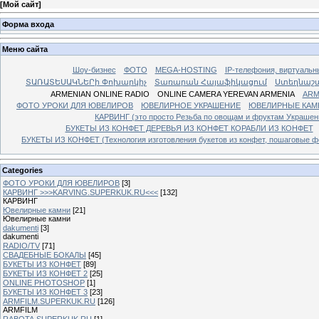
[
Мой сайт
]
Форма входа
Меню сайта
Шоу-бизнес
ФОТО
MEGA-HOSTING
IP-телефония, виртуальн
ՏԱՌԱՏԵՍԱԿՆԵՐի Փոխարկիչ
Տառարան Հայաֆիկացում
Ստեղնաշ
ARMENIAN ONLINE RADIO
ONLINE CAMERA YEREVAN ARMENIA
ARM
ФОТО УРОКИ ДЛЯ ЮВЕЛИРОВ
ЮВЕЛИРНОЕ УКРАШЕНИЕ
ЮВЕЛИРНЫЕ КАМ
КАРВИНГ (это просто Резьба по овощам и фруктам Украше
БУКЕТЫ ИЗ КОНФЕТ ДЕРЕВЬЯ ИЗ КОНФЕТ КОРАБЛИ ИЗ КОНФЕТ
БУКЕТЫ ИЗ КОНФЕТ (Технология изготовления букетов из конфет, пошаговые фо
Categories
ФОТО УРОКИ ДЛЯ ЮВЕЛИРОВ
[3]
КАРВИНГ >>>KARVING.SUPERKUK.RU<<<
[132]
КАРВИНГ
Ювелирные камни
[21]
Ювелирные камни
dakumenti
[3]
dakumenti
RADIO/TV
[71]
СВАДЕБНЫЕ БОКАЛЫ
[45]
БУКЕТЫ ИЗ КОНФЕТ
[89]
БУКЕТЫ ИЗ КОНФЕТ 2
[25]
ONLINE PHOTOSHOP
[1]
БУКЕТЫ ИЗ КОНФЕТ 3
[23]
ARMFILM.SUPERKUK.RU
[126]
ARMFILM
RABOTA.SUPERKUK.RU
[1]