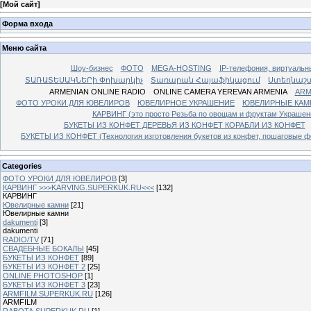
[
Мой сайт
]
Форма входа
Меню сайта
Шоу-бизнес
ФОТО
MEGA-HOSTING
IP-телефония, виртуальн
ՏԱՌԱՏԵՍԱԿՆԵՐի Փոխարկիչ
Տառարան Հայաֆիկացում
Ստեղնաշ
ARMENIAN ONLINE RADIO
ONLINE CAMERA YEREVAN ARMENIA
ARM
ФОТО УРОКИ ДЛЯ ЮВЕЛИРОВ
ЮВЕЛИРНОЕ УКРАШЕНИЕ
ЮВЕЛИРНЫЕ КАМ
КАРВИНГ (это просто Резьба по овощам и фруктам Украше
БУКЕТЫ ИЗ КОНФЕТ ДЕРЕВЬЯ ИЗ КОНФЕТ КОРАБЛИ ИЗ КОНФЕТ
БУКЕТЫ ИЗ КОНФЕТ (Технология изготовления букетов из конфет, пошаговые фо
Categories
ФОТО УРОКИ ДЛЯ ЮВЕЛИРОВ
[3]
КАРВИНГ >>>KARVING.SUPERKUK.RU<<<
[132]
КАРВИНГ
Ювелирные камни
[21]
Ювелирные камни
dakumenti
[3]
dakumenti
RADIO/TV
[71]
СВАДЕБНЫЕ БОКАЛЫ
[45]
БУКЕТЫ ИЗ КОНФЕТ
[89]
БУКЕТЫ ИЗ КОНФЕТ 2
[25]
ONLINE PHOTOSHOP
[1]
БУКЕТЫ ИЗ КОНФЕТ 3
[23]
ARMFILM.SUPERKUK.RU
[126]
ARMFILM
RABOTA.SUPERKUK.RU
[1]