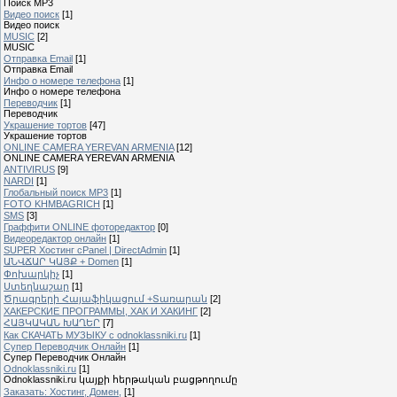
Поиск MP3
Видео поиск
[1]
Видео поиск
MUSIC
[2]
MUSIC
Отправка Email
[1]
Отправка Email
Инфо о номере телефона
[1]
Инфо о номере телефона
Переводчик
[1]
Переводчик
Украшение тортов
[47]
Украшение тортов
ONLINE CAMERA YEREVAN ARMENIA
[12]
ONLINE CAMERA YEREVAN ARMENIA
ANTIVIRUS
[9]
NARDI
[1]
Глобальный поиск MP3
[1]
FOTO KHMBAGRICH
[1]
SMS
[3]
Граффити ONLINE фоторедактор
[0]
Видеоредактор онлайн
[1]
SUPER Xостинг cPanel | DirectAdmin
[1]
ԱՆՎՃԱՐ ԿԱՅՔ + Domen
[1]
Փոխարկիչ
[1]
Ստեղնաշար
[1]
Ծրագրերի Հայաֆիկացում +Տառարան
[2]
ХАКЕРСКИЕ ПРОГРАММЫ, ХАК И ХАКИНГ
[2]
ՀԱՅԿԱԿԱՆ ԽԱՂԵՐ
[7]
Как СКАЧАТЬ МУЗЫКУ с odnoklassniki.ru
[1]
Cупер Переводчик Oнлайн
[1]
Cупер Переводчик Oнлайн
Odnoklassniki.ru
[1]
Odnoklassniki.ru կայքի հերթական բացթողումը
Заказать: Хостинг, Домен,
[1]