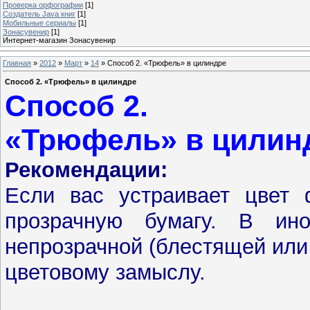
Проверка орфографии
[1]
Создатель Java книг
[1]
Мобильные сериалы
[1]
Зонасувенир
[1]
Интернет-магазин Зонасувенир
Главная
»
2012
»
Март
»
14
» Способ 2. «Трюфель» в цилиндре
Способ 2. «Трюфель» в цилиндре
Способ 2.
«Трюфель» в цилин
Рекомендации:
Если вас устраивает цвет 
прозрачную бумагу. В ин
непрозрачной (блестящей или
цветовому замыслу.