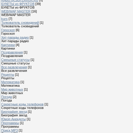
БУКЕТЫ из ФРУКТОВ
[39]
БУКЕТЫ из ФРУКТОВ
WEB/WAP MASTER
[16]
WEB/WAP MASTER
kurs
[7]
Толкователь сновидений
[1]
Толкователь сновидений
Гороскоп
[6]
Гороскоп
Хит-парады радио
[1]
Хит-парады радио
Картинки
[4]
Картинки
Поздравления
[1]
Поздравления
Смешные статусы
[1]
Смешные статусы
Все развлечения
[1]
Все развлечения
Рецепты
[1]
Рецепты
Математика
[1]
Математика
Мир животных
[1]
Мир животных
Погода
[2]
Погода
Секретные коды телефонов
[1]
Секретные коды телефонов
Биография звезд
[1]
Биография звезд
Юмор Анекдоты
[1]
Программы
[1]
Программы
Поиск MP3
[1]