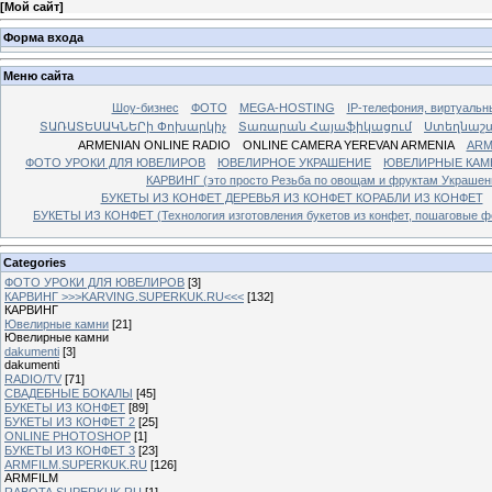
[
Мой сайт
]
Форма входа
Меню сайта
Шоу-бизнес
ФОТО
MEGA-HOSTING
IP-телефония, виртуальн
ՏԱՌԱՏԵՍԱԿՆԵՐի Փոխարկիչ
Տառարան Հայաֆիկացում
Ստեղնաշ
ARMENIAN ONLINE RADIO
ONLINE CAMERA YEREVAN ARMENIA
ARM
ФОТО УРОКИ ДЛЯ ЮВЕЛИРОВ
ЮВЕЛИРНОЕ УКРАШЕНИЕ
ЮВЕЛИРНЫЕ КАМ
КАРВИНГ (это просто Резьба по овощам и фруктам Украше
БУКЕТЫ ИЗ КОНФЕТ ДЕРЕВЬЯ ИЗ КОНФЕТ КОРАБЛИ ИЗ КОНФЕТ
БУКЕТЫ ИЗ КОНФЕТ (Технология изготовления букетов из конфет, пошаговые фо
Categories
ФОТО УРОКИ ДЛЯ ЮВЕЛИРОВ
[3]
КАРВИНГ >>>KARVING.SUPERKUK.RU<<<
[132]
КАРВИНГ
Ювелирные камни
[21]
Ювелирные камни
dakumenti
[3]
dakumenti
RADIO/TV
[71]
СВАДЕБНЫЕ БОКАЛЫ
[45]
БУКЕТЫ ИЗ КОНФЕТ
[89]
БУКЕТЫ ИЗ КОНФЕТ 2
[25]
ONLINE PHOTOSHOP
[1]
БУКЕТЫ ИЗ КОНФЕТ 3
[23]
ARMFILM.SUPERKUK.RU
[126]
ARMFILM
RABOTA.SUPERKUK.RU
[1]