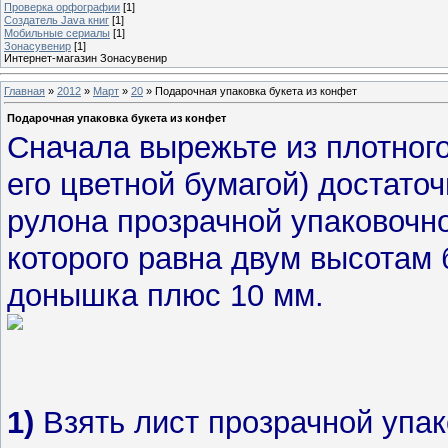
Проверка орфографии
[1]
Создатель Java книг
[1]
Мобильные сериалы
[1]
Зонасувенир
[1]
Интернет-магазин Зонасувенир
Главная
»
2012
»
Март
»
20
» Подарочная упаковка букета из конфет
Подарочная упаковка букета из конфет
Сначала вырежьте из плотног
его цветной бумагой) достато
рулона прозрачной упаковочн
которого равна двум высотам 
донышка плюс 10 мм.
1)
Взять лист прозрачной упак