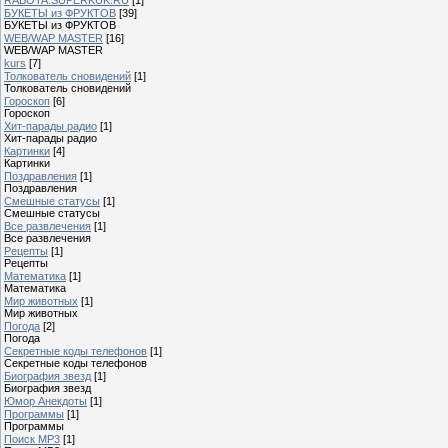
БУКЕТЫ из ФРУКТОВ
[39]
БУКЕТЫ из ФРУКТОВ
WEB/WAP MASTER
[16]
WEB/WAP MASTER
kurs
[7]
Толкователь сновидений
[1]
Толкователь сновидений
Гороскоп
[6]
Гороскоп
Хит-парады радио
[1]
Хит-парады радио
Картинки
[4]
Картинки
Поздравления
[1]
Поздравления
Смешные статусы
[1]
Смешные статусы
Все развлечения
[1]
Все развлечения
Рецепты
[1]
Рецепты
Математика
[1]
Математика
Мир животных
[1]
Мир животных
Погода
[2]
Погода
Секретные коды телефонов
[1]
Секретные коды телефонов
Биография звезд
[1]
Биография звезд
Юмор Анекдоты
[1]
Программы
[1]
Программы
Поиск MP3
[1]