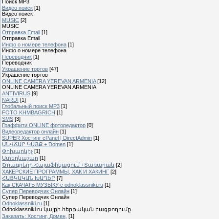
Поиск MP3
Видео поиск
[1]
Видео поиск
MUSIC
[2]
MUSIC
Отправка Email
[1]
Отправка Email
Инфо о номере телефона
[1]
Инфо о номере телефона
Переводчик
[1]
Переводчик
Украшение тортов
[47]
Украшение тортов
ONLINE CAMERA YEREVAN ARMENIA
[12]
ONLINE CAMERA YEREVAN ARMENIA
ANTIVIRUS
[9]
NARDI
[1]
Глобальный поиск MP3
[1]
FOTO KHMBAGRICH
[1]
SMS
[3]
Граффити ONLINE фоторедактор
[0]
Видеоредактор онлайн
[1]
SUPER Xостинг cPanel | DirectAdmin
[1]
ԱՆՎՃԱՐ ԿԱՅՔ + Domen
[1]
Փոխարկիչ
[1]
Ստեղնաշար
[1]
Ծրագրերի Հայաֆիկացում +Տառարան
[2]
ХАКЕРСКИЕ ПРОГРАММЫ, ХАК И ХАКИНГ
[2]
ՀԱՅԿԱԿԱՆ ԽԱՂԵՐ
[7]
Как СКАЧАТЬ МУЗЫКУ с odnoklassniki.ru
[1]
Cупер Переводчик Oнлайн
[1]
Cупер Переводчик Oнлайн
Odnoklassniki.ru
[1]
Odnoklassniki.ru կայքի հերթական բացթողումը
Заказать: Хостинг, Домен,
[1]