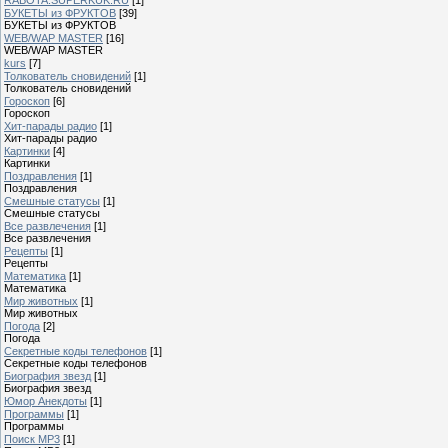
БУКЕТЫ из ФРУКТОВ
[39]
БУКЕТЫ из ФРУКТОВ
WEB/WAP MASTER
[16]
WEB/WAP MASTER
kurs
[7]
Толкователь сновидений
[1]
Толкователь сновидений
Гороскоп
[6]
Гороскоп
Хит-парады радио
[1]
Хит-парады радио
Картинки
[4]
Картинки
Поздравления
[1]
Поздравления
Смешные статусы
[1]
Смешные статусы
Все развлечения
[1]
Все развлечения
Рецепты
[1]
Рецепты
Математика
[1]
Математика
Мир животных
[1]
Мир животных
Погода
[2]
Погода
Секретные коды телефонов
[1]
Секретные коды телефонов
Биография звезд
[1]
Биография звезд
Юмор Анекдоты
[1]
Программы
[1]
Программы
Поиск MP3
[1]