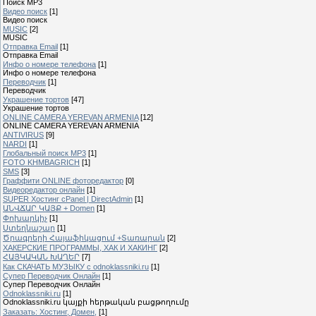
Поиск MP3
Видео поиск
[1]
Видео поиск
MUSIC
[2]
MUSIC
Отправка Email
[1]
Отправка Email
Инфо о номере телефона
[1]
Инфо о номере телефона
Переводчик
[1]
Переводчик
Украшение тортов
[47]
Украшение тортов
ONLINE CAMERA YEREVAN ARMENIA
[12]
ONLINE CAMERA YEREVAN ARMENIA
ANTIVIRUS
[9]
NARDI
[1]
Глобальный поиск MP3
[1]
FOTO KHMBAGRICH
[1]
SMS
[3]
Граффити ONLINE фоторедактор
[0]
Видеоредактор онлайн
[1]
SUPER Xостинг cPanel | DirectAdmin
[1]
ԱՆՎՃԱՐ ԿԱՅՔ + Domen
[1]
Փոխարկիչ
[1]
Ստեղնաշար
[1]
Ծրագրերի Հայաֆիկացում +Տառարան
[2]
ХАКЕРСКИЕ ПРОГРАММЫ, ХАК И ХАКИНГ
[2]
ՀԱՅԿԱԿԱՆ ԽԱՂԵՐ
[7]
Как СКАЧАТЬ МУЗЫКУ с odnoklassniki.ru
[1]
Cупер Переводчик Oнлайн
[1]
Cупер Переводчик Oнлайн
Odnoklassniki.ru
[1]
Odnoklassniki.ru կայքի հերթական բացթողումը
Заказать: Хостинг, Домен,
[1]