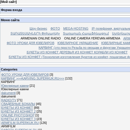
[
Мой сайт
]
Форма входа
Меню сайта
Шоу-бизнес
ФОТО
MEGA-HOSTING
IP-телефония, виртуальн
ՏԱՌԱՏԵՍԱԿՆԵՐի Փոխարկիչ
Տառարան Հայաֆիկացում
Ստեղնաշ
ARMENIAN ONLINE RADIO
ONLINE CAMERA YEREVAN ARMENIA
ARM
ФОТО УРОКИ ДЛЯ ЮВЕЛИРОВ
ЮВЕЛИРНОЕ УКРАШЕНИЕ
ЮВЕЛИРНЫЕ КАМ
КАРВИНГ (это просто Резьба по овощам и фруктам Украше
БУКЕТЫ ИЗ КОНФЕТ ДЕРЕВЬЯ ИЗ КОНФЕТ КОРАБЛИ ИЗ КОНФЕТ
БУКЕТЫ ИЗ КОНФЕТ (Технология изготовления букетов из конфет, пошаговые фо
Categories
ФОТО УРОКИ ДЛЯ ЮВЕЛИРОВ
[3]
КАРВИНГ >>>KARVING.SUPERKUK.RU<<<
[132]
КАРВИНГ
Ювелирные камни
[21]
Ювелирные камни
dakumenti
[3]
dakumenti
RADIO/TV
[71]
СВАДЕБНЫЕ БОКАЛЫ
[45]
БУКЕТЫ ИЗ КОНФЕТ
[89]
БУКЕТЫ ИЗ КОНФЕТ 2
[25]
ONLINE PHOTOSHOP
[1]
БУКЕТЫ ИЗ КОНФЕТ 3
[23]
ARMFILM.SUPERKUK.RU
[126]
ARMFILM
RABOTA.SUPERKUK.RU
[1]