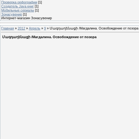
Проверка орфографии
[1]
Создатель Java книг
[1]
Мобильные сериалы
[1]
Зонасувенир
[1]
Интернет-магазин Зонасувенир
Главная
»
2012
»
Апрель
»
9
» Մագդաղենացի /Магдалина. Освобождение от позора
Մագդաղենացի /Магдалина. Освобождение от позора