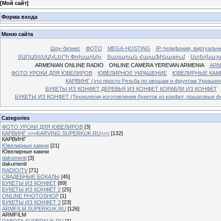
[
Мой сайт
]
Форма входа
Меню сайта
Шоу-бизнес
ФОТО
MEGA-HOSTING
IP-телефония, виртуальн
ՏԱՌԱՏԵՍԱԿՆԵՐի Փոխարկիչ
Տառարան Հայաֆիկացում
Ստեղնաշ
ARMENIAN ONLINE RADIO
ONLINE CAMERA YEREVAN ARMENIA
ARM
ФОТО УРОКИ ДЛЯ ЮВЕЛИРОВ
ЮВЕЛИРНОЕ УКРАШЕНИЕ
ЮВЕЛИРНЫЕ КАМ
КАРВИНГ (это просто Резьба по овощам и фруктам Украше
БУКЕТЫ ИЗ КОНФЕТ ДЕРЕВЬЯ ИЗ КОНФЕТ КОРАБЛИ ИЗ КОНФЕТ
БУКЕТЫ ИЗ КОНФЕТ (Технология изготовления букетов из конфет, пошаговые фо
Categories
ФОТО УРОКИ ДЛЯ ЮВЕЛИРОВ
[3]
КАРВИНГ >>>KARVING.SUPERKUK.RU<<<
[132]
КАРВИНГ
Ювелирные камни
[21]
Ювелирные камни
dakumenti
[3]
dakumenti
RADIO/TV
[71]
СВАДЕБНЫЕ БОКАЛЫ
[45]
БУКЕТЫ ИЗ КОНФЕТ
[89]
БУКЕТЫ ИЗ КОНФЕТ 2
[25]
ONLINE PHOTOSHOP
[1]
БУКЕТЫ ИЗ КОНФЕТ 3
[23]
ARMFILM.SUPERKUK.RU
[126]
ARMFILM
RABOTA.SUPERKUK.RU
[1]