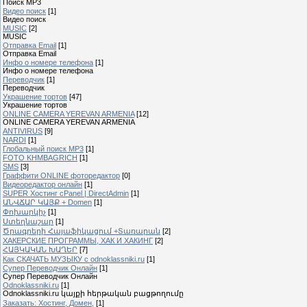
Поиск MP3
Видео поиск
[1]
Видео поиск
MUSIC
[2]
MUSIC
Отправка Email
[1]
Отправка Email
Инфо о номере телефона
[1]
Инфо о номере телефона
Переводчик
[1]
Переводчик
Украшение тортов
[47]
Украшение тортов
ONLINE CAMERA YEREVAN ARMENIA
[12]
ONLINE CAMERA YEREVAN ARMENIA
ANTIVIRUS
[9]
NARDI
[1]
Глобальный поиск MP3
[1]
FOTO KHMBAGRICH
[1]
SMS
[3]
Граффити ONLINE фоторедактор
[0]
Видеоредактор онлайн
[1]
SUPER Xостинг cPanel | DirectAdmin
[1]
ԱՆՎՃԱՐ ԿԱՅՔ + Domen
[1]
Փոխարկիչ
[1]
Ստեղնաշար
[1]
Ծրագրերի Հայաֆիկացում +Տառարան
[2]
ХАКЕРСКИЕ ПРОГРАММЫ, ХАК И ХАКИНГ
[2]
ՀԱՅԿԱԿԱՆ ԽԱՂԵՐ
[7]
Как СКАЧАТЬ МУЗЫКУ с odnoklassniki.ru
[1]
Cупер Переводчик Oнлайн
[1]
Cупер Переводчик Oнлайн
Odnoklassniki.ru
[1]
Odnoklassniki.ru կայքի հերթական բացթողումը
Заказать: Хостинг, Домен,
[1]