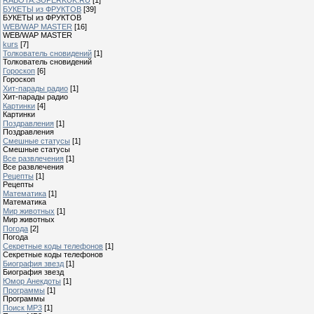
БУКЕТЫ из ФРУКТОВ
[39]
БУКЕТЫ из ФРУКТОВ
WEB/WAP MASTER
[16]
WEB/WAP MASTER
kurs
[7]
Толкователь сновидений
[1]
Толкователь сновидений
Гороскоп
[6]
Гороскоп
Хит-парады радио
[1]
Хит-парады радио
Картинки
[4]
Картинки
Поздравления
[1]
Поздравления
Смешные статусы
[1]
Смешные статусы
Все развлечения
[1]
Все развлечения
Рецепты
[1]
Рецепты
Математика
[1]
Математика
Мир животных
[1]
Мир животных
Погода
[2]
Погода
Секретные коды телефонов
[1]
Секретные коды телефонов
Биография звезд
[1]
Биография звезд
Юмор Анекдоты
[1]
Программы
[1]
Программы
Поиск MP3
[1]