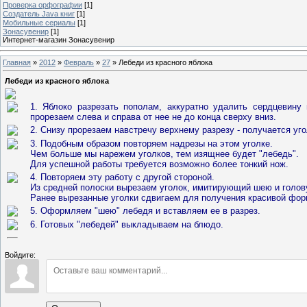
Проверка орфографии
[1]
Создатель Java книг
[1]
Мобильные сериалы
[1]
Зонасувенир
[1]
Интернет-магазин Зонасувенир
Главная
»
2012
»
Февраль
»
27
» Лебеди из красного яблока
Лебеди из красного яблока
1. Яблоко разрезать пополам, аккуратно удалить сердцевину
прорезаем слева и справа от нее не до конца сверху вниз.
2. Снизу прорезаем навстречу верхнему разрезу - получается уго
3. Подобным образом повторяем надрезы на этом уголке.
Чем больше мы нарежем уголков, тем изящнее будет "лебедь".
Для успешной работы требуется возможно более тонкий нож.
4. Повторяем эту работу с другой стороной.
Из средней полоски вырезаем уголок, имитирующий шею и голову
Ранее вырезанные уголки сдвигаем для получения красивой фор
5. Оформляем "шею" лебедя и вставляем ее в разрез.
6. Готовых "лебедей" выкладываем на блюдо.
Войдите: