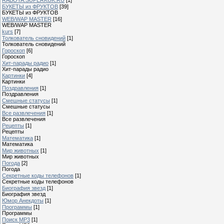
БУКЕТЫ из ФРУКТОВ
[39]
БУКЕТЫ из ФРУКТОВ
WEB/WAP MASTER
[16]
WEB/WAP MASTER
kurs
[7]
Толкователь сновидений
[1]
Толкователь сновидений
Гороскоп
[6]
Гороскоп
Хит-парады радио
[1]
Хит-парады радио
Картинки
[4]
Картинки
Поздравления
[1]
Поздравления
Смешные статусы
[1]
Смешные статусы
Все развлечения
[1]
Все развлечения
Рецепты
[1]
Рецепты
Математика
[1]
Математика
Мир животных
[1]
Мир животных
Погода
[2]
Погода
Секретные коды телефонов
[1]
Секретные коды телефонов
Биография звезд
[1]
Биография звезд
Юмор Анекдоты
[1]
Программы
[1]
Программы
Поиск MP3
[1]