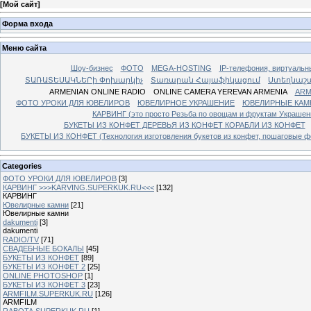
[
Мой сайт
]
Форма входа
Меню сайта
Шоу-бизнес
ФОТО
MEGA-HOSTING
IP-телефония, виртуальн
ՏԱՌԱՏԵՍԱԿՆԵՐի Փոխարկիչ
Տառարան Հայաֆիկացում
Ստեղնաշ
ARMENIAN ONLINE RADIO
ONLINE CAMERA YEREVAN ARMENIA
ARM
ФОТО УРОКИ ДЛЯ ЮВЕЛИРОВ
ЮВЕЛИРНОЕ УКРАШЕНИЕ
ЮВЕЛИРНЫЕ КАМ
КАРВИНГ (это просто Резьба по овощам и фруктам Украше
БУКЕТЫ ИЗ КОНФЕТ ДЕРЕВЬЯ ИЗ КОНФЕТ КОРАБЛИ ИЗ КОНФЕТ
БУКЕТЫ ИЗ КОНФЕТ (Технология изготовления букетов из конфет, пошаговые фо
Categories
ФОТО УРОКИ ДЛЯ ЮВЕЛИРОВ
[3]
КАРВИНГ >>>KARVING.SUPERKUK.RU<<<
[132]
КАРВИНГ
Ювелирные камни
[21]
Ювелирные камни
dakumenti
[3]
dakumenti
RADIO/TV
[71]
СВАДЕБНЫЕ БОКАЛЫ
[45]
БУКЕТЫ ИЗ КОНФЕТ
[89]
БУКЕТЫ ИЗ КОНФЕТ 2
[25]
ONLINE PHOTOSHOP
[1]
БУКЕТЫ ИЗ КОНФЕТ 3
[23]
ARMFILM.SUPERKUK.RU
[126]
ARMFILM
RABOTA.SUPERKUK.RU
[1]