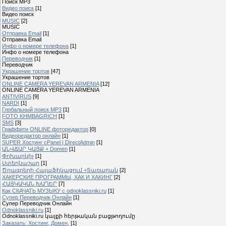
Поиск MP3
Видео поиск
[1]
Видео поиск
MUSIC
[2]
MUSIC
Отправка Email
[1]
Отправка Email
Инфо о номере телефона
[1]
Инфо о номере телефона
Переводчик
[1]
Переводчик
Украшение тортов
[47]
Украшение тортов
ONLINE CAMERA YEREVAN ARMENIA
[12]
ONLINE CAMERA YEREVAN ARMENIA
ANTIVIRUS
[9]
NARDI
[1]
Глобальный поиск MP3
[1]
FOTO KHMBAGRICH
[1]
SMS
[3]
Граффити ONLINE фоторедактор
[0]
Видеоредактор онлайн
[1]
SUPER Xостинг cPanel | DirectAdmin
[1]
ԱՆՎՃԱՐ ԿԱՅՔ + Domen
[1]
Փոխարկիչ
[1]
Ստեղնաշար
[1]
Ծրագրերի Հայաֆիկացում +Տառարան
[2]
ХАКЕРСКИЕ ПРОГРАММЫ, ХАК И ХАКИНГ
[2]
ՀԱՅԿԱԿԱՆ ԽԱՂԵՐ
[7]
Как СКАЧАТЬ МУЗЫКУ с odnoklassniki.ru
[1]
Cупер Переводчик Oнлайн
[1]
Cупер Переводчик Oнлайн
Odnoklassniki.ru
[1]
Odnoklassniki.ru կայքի հերթական բացթողումը
Заказать: Хостинг, Домен,
[1]