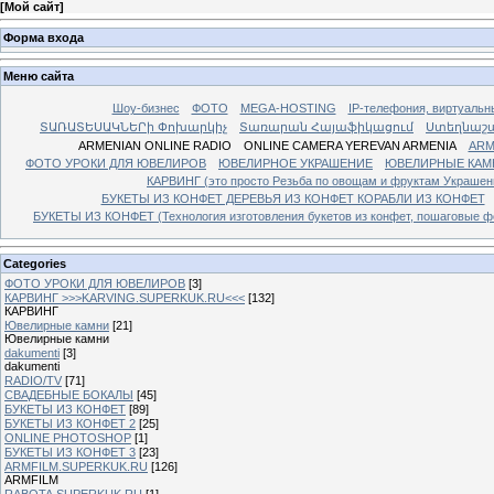
[
Мой сайт
]
Форма входа
Меню сайта
Шоу-бизнес
ФОТО
MEGA-HOSTING
IP-телефония, виртуальн
ՏԱՌԱՏԵՍԱԿՆԵՐի Փոխարկիչ
Տառարան Հայաֆիկացում
Ստեղնաշ
ARMENIAN ONLINE RADIO
ONLINE CAMERA YEREVAN ARMENIA
ARM
ФОТО УРОКИ ДЛЯ ЮВЕЛИРОВ
ЮВЕЛИРНОЕ УКРАШЕНИЕ
ЮВЕЛИРНЫЕ КАМ
КАРВИНГ (это просто Резьба по овощам и фруктам Украше
БУКЕТЫ ИЗ КОНФЕТ ДЕРЕВЬЯ ИЗ КОНФЕТ КОРАБЛИ ИЗ КОНФЕТ
БУКЕТЫ ИЗ КОНФЕТ (Технология изготовления букетов из конфет, пошаговые фо
Categories
ФОТО УРОКИ ДЛЯ ЮВЕЛИРОВ
[3]
КАРВИНГ >>>KARVING.SUPERKUK.RU<<<
[132]
КАРВИНГ
Ювелирные камни
[21]
Ювелирные камни
dakumenti
[3]
dakumenti
RADIO/TV
[71]
СВАДЕБНЫЕ БОКАЛЫ
[45]
БУКЕТЫ ИЗ КОНФЕТ
[89]
БУКЕТЫ ИЗ КОНФЕТ 2
[25]
ONLINE PHOTOSHOP
[1]
БУКЕТЫ ИЗ КОНФЕТ 3
[23]
ARMFILM.SUPERKUK.RU
[126]
ARMFILM
RABOTA.SUPERKUK.RU
[1]