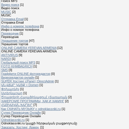
Поиск MP3
Видео поиск
[1]
Видео поиск
MUSIC
[2]
MUSIC
Отправка Email
[1]
Отправка Email
Инфо о номере телефона
[1]
Инфо о номере телефона
Переводчик
[1]
Переводчик
Украшение тортов
[47]
Украшение тортов
ONLINE CAMERA YEREVAN ARMENIA
[12]
ONLINE CAMERA YEREVAN ARMENIA
ANTIVIRUS
[9]
NARDI
[1]
Глобальный поиск MP3
[1]
FOTO KHMBAGRICH
[1]
SMS
[3]
Граффити ONLINE фоторедактор
[0]
Видеоредактор онлайн
[1]
SUPER Xостинг cPanel | DirectAdmin
[1]
ԱՆՎՃԱՐ ԿԱՅՔ + Domen
[1]
Փոխարկիչ
[1]
Ստեղնաշար
[1]
Ծրագրերի Հայաֆիկացում +Տառարան
[2]
ХАКЕРСКИЕ ПРОГРАММЫ, ХАК И ХАКИНГ
[2]
ՀԱՅԿԱԿԱՆ ԽԱՂԵՐ
[7]
Как СКАЧАТЬ МУЗЫКУ с odnoklassniki.ru
[1]
Cупер Переводчик Oнлайн
[1]
Cупер Переводчик Oнлайн
Odnoklassniki.ru
[1]
Odnoklassniki.ru կայքի հերթական բացթողումը
Заказать: Хостинг, Домен,
[1]