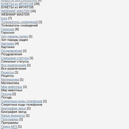
БУКЕТЫ из ФРУКТОВ
[39]
БУКЕТЫ из ФРУКТОВ
WEB/WAP MASTER
[16]
WEB/WAP MASTER
kurs
[7]
Толкователь сновидений
[1]
Толкователь сновидений
Гороскоп
[6]
Гороскоп
Хит-парады радио
[1]
Хит-парады радио
Картинки
[4]
Картинки
Поздравления
[1]
Поздравления
Смешные статусы
[1]
Смешные статусы
Все развлечения
[1]
Все развлечения
Рецепты
[1]
Рецепты
Математика
[1]
Математика
Мир животных
[1]
Мир животных
Погода
[2]
Погода
Секретные коды телефонов
[1]
Секретные коды телефонов
Биография звезд
[1]
Биография звезд
Юмор Анекдоты
[1]
Программы
[1]
Программы
Поиск MP3
[1]