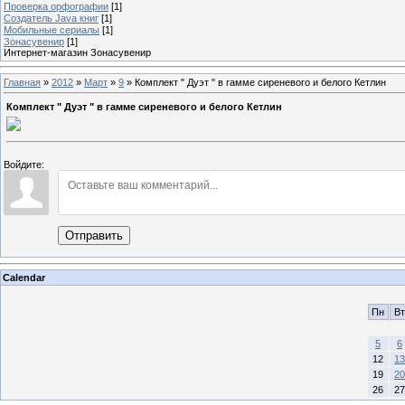
Проверка орфографии
[1]
Создатель Java книг
[1]
Мобильные сериалы
[1]
Зонасувенир
[1]
Интернет-магазин Зонасувенир
Главная
»
2012
»
Март
»
9
» Комплект " Дуэт " в гамме сиреневого и белого Кетлин
Комплект " Дуэт " в гамме сиреневого и белого Кетлин
Войдите:
Отправить
Calendar
Пн
Вт
5
6
12
13
19
20
26
27