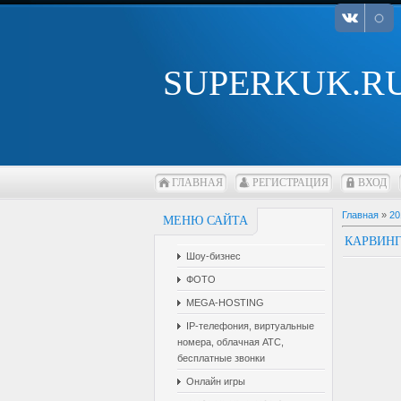
SUPERKUK.R
ГЛАВНАЯ
РЕГИСТРАЦИЯ
ВХОД
Главная
»
20
МЕНЮ САЙТА
КАРВИНГ
Шоу-бизнес
ФОТО
MEGA-HOSTING
IP-телефония, виртуальные
номера, облачная АТС,
бесплатные звонки
Онлайн игры