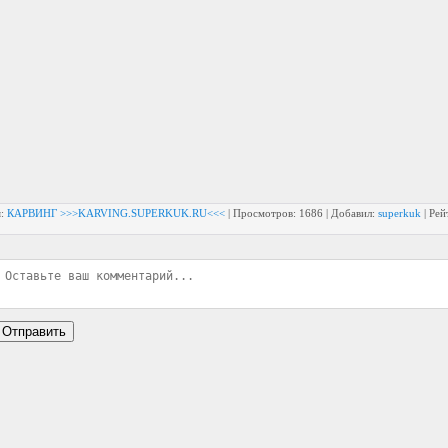
я
:
КАРВИНГ >>>KARVING.SUPERKUK.RU<<<
|
Просмотров
: 1686 |
Добавил
:
superkuk
|
Рей
Отправить