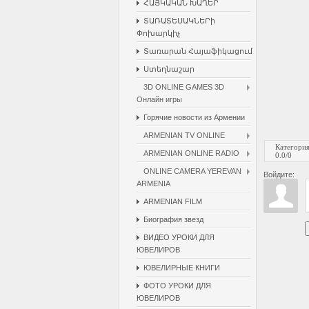
ՀԱՅԿԱԿԱՆ ԽԱՂԵՐ
ՏԱՌԱՏԵՍԱԿՆԵՐի
Փոխարկիչ
Տառարան Հայաֆիկացում
Ստեղնաշար
3D ONLINE GAMES 3D
Онлайн игры
Горячие новости из Армении
ARMENIAN TV ONLINE
Категори
ARMENIAN ONLINE RADIO
0.0
/
0
ONLINE CAMERA YEREVAN
Войдите:
ARMENIA
ARMENIAN FILM
Биография звезд
ВИДЕО УРОКИ ДЛЯ
ЮВЕЛИРОВ
ЮВЕЛИРНЫЕ КНИГИ
ФОТО УРОКИ ДЛЯ
ЮВЕЛИРОВ