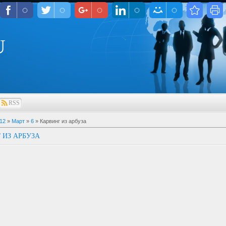
U
RSS
12
»
Март
»
6
» Карвинг из арбуза
 ИЗ АРБУЗА