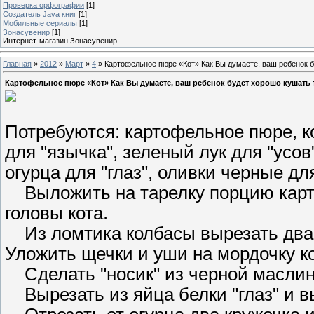
Проверка орфографии
[1]
Создатель Java книг
[1]
Мобильные сериалы
[1]
Зонасувенир
[1]
Интернет-магазин Зонасувенир
Главная
»
2012
»
Март
»
4
» Картофельное пюре «Кот» Как Вы думаете, ваш ребенок 
Картофельное пюре «Кот» Как Вы думаете, ваш ребенок будет хорошо кушать 
Потребуются: картофельное пюре, к
для "язычка", зеленый лук для "усов"
огурца для "глаз", оливки черные для
Выложить на тарелку порцию карт
головы кота.
Из ломтика колбасы вырезать два к
Уложить щечки и уши на мордочку к
Сделать "носик" из черной масли
Вырезать из яйца белки "глаз" и 