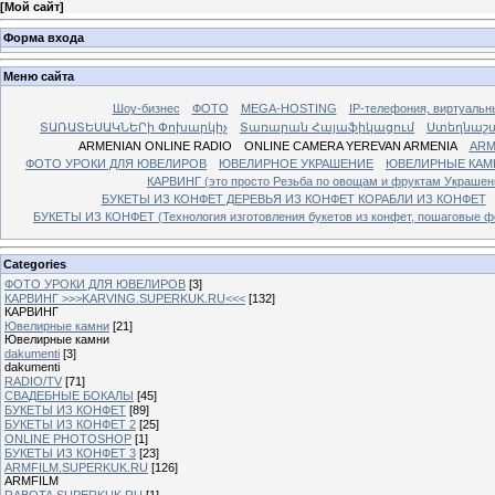
[
Мой сайт
]
Форма входа
Меню сайта
Шоу-бизнес
ФОТО
MEGA-HOSTING
IP-телефония, виртуальн
ՏԱՌԱՏԵՍԱԿՆԵՐի Փոխարկիչ
Տառարան Հայաֆիկացում
Ստեղնաշ
ARMENIAN ONLINE RADIO
ONLINE CAMERA YEREVAN ARMENIA
ARM
ФОТО УРОКИ ДЛЯ ЮВЕЛИРОВ
ЮВЕЛИРНОЕ УКРАШЕНИЕ
ЮВЕЛИРНЫЕ КАМ
КАРВИНГ (это просто Резьба по овощам и фруктам Украше
БУКЕТЫ ИЗ КОНФЕТ ДЕРЕВЬЯ ИЗ КОНФЕТ КОРАБЛИ ИЗ КОНФЕТ
БУКЕТЫ ИЗ КОНФЕТ (Технология изготовления букетов из конфет, пошаговые фо
Categories
ФОТО УРОКИ ДЛЯ ЮВЕЛИРОВ
[3]
КАРВИНГ >>>KARVING.SUPERKUK.RU<<<
[132]
КАРВИНГ
Ювелирные камни
[21]
Ювелирные камни
dakumenti
[3]
dakumenti
RADIO/TV
[71]
СВАДЕБНЫЕ БОКАЛЫ
[45]
БУКЕТЫ ИЗ КОНФЕТ
[89]
БУКЕТЫ ИЗ КОНФЕТ 2
[25]
ONLINE PHOTOSHOP
[1]
БУКЕТЫ ИЗ КОНФЕТ 3
[23]
ARMFILM.SUPERKUK.RU
[126]
ARMFILM
RABOTA.SUPERKUK.RU
[1]