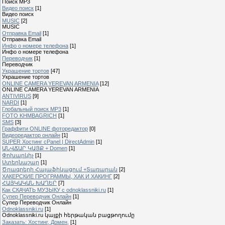
Поиск MP3
Видео поиск
[1]
Видео поиск
MUSIC
[2]
MUSIC
Отправка Email
[1]
Отправка Email
Инфо о номере телефона
[1]
Инфо о номере телефона
Переводчик
[1]
Переводчик
Украшение тортов
[47]
Украшение тортов
ONLINE CAMERA YEREVAN ARMENIA
[12]
ONLINE CAMERA YEREVAN ARMENIA
ANTIVIRUS
[9]
NARDI
[1]
Глобальный поиск MP3
[1]
FOTO KHMBAGRICH
[1]
SMS
[3]
Граффити ONLINE фоторедактор
[0]
Видеоредактор онлайн
[1]
SUPER Xостинг cPanel | DirectAdmin
[1]
ԱՆՎՃԱՐ ԿԱՅՔ + Domen
[1]
Փոխարկիչ
[1]
Ստեղնաշար
[1]
Ծրագրերի Հայաֆիկացում +Տառարան
[2]
ХАКЕРСКИЕ ПРОГРАММЫ, ХАК И ХАКИНГ
[2]
ՀԱՅԿԱԿԱՆ ԽԱՂԵՐ
[7]
Как СКАЧАТЬ МУЗЫКУ с odnoklassniki.ru
[1]
Cупер Переводчик Oнлайн
[1]
Cупер Переводчик Oнлайн
Odnoklassniki.ru
[1]
Odnoklassniki.ru կայքի հերթական բացթողումը
Заказать: Хостинг, Домен,
[1]