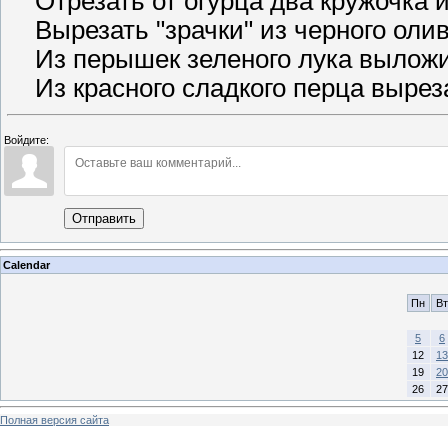
Отрезать от огурца два кружочка и
Вырезать "зрачки" из черного олив
Из перышек зеленого лука выложи
Из красного сладкого перца выреза
Войдите:
Отправить
Calendar
Пн
Вт
5
6
12
13
19
20
26
27
Полная версия сайта