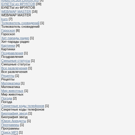
БУКЕТЫ из ФРУКТОВ
[39]
БУКЕТЫ из ФРУКТОВ
WEB/WAP MASTER
[16]
WEB/WAP MASTER
kurs
[7]
Толкователь сновидений
[1]
Толкователь сновидений
Гороскоп
[6]
Гороскоп
Хит-парады радио
[1]
Хит-парады радио
Картинки
[4]
Картинки
Поздравления
[1]
Поздравления
Смешные статусы
[1]
Смешные статусы
Все развлечения
[1]
Все развлечения
Рецепты
[1]
Рецепты
Математика
[1]
Математика
Мир животных
[1]
Мир животных
Погода
[2]
Погода
Секретные коды телефонов
[1]
Секретные коды телефонов
Биография звезд
[1]
Биография звезд
Юмор Анекдоты
[1]
Программы
[1]
Программы
Поиск MP3
[1]