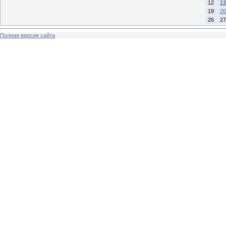
12
13
19
20
26
27
Полная версия сайта