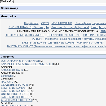
[
Мой сайт
]
Форма входа
Меню сайта
Шоу-бизнес
ФОТО
MEGA-HOSTING
IP-телефония, виртуальн
ՏԱՌԱՏԵՍԱԿՆԵՐի Փոխարկիչ
Տառարան Հայաֆիկացում
Ստեղնաշ
ARMENIAN ONLINE RADIO
ONLINE CAMERA YEREVAN ARMENIA
ARM
ФОТО УРОКИ ДЛЯ ЮВЕЛИРОВ
ЮВЕЛИРНОЕ УКРАШЕНИЕ
ЮВЕЛИРНЫЕ КАМ
КАРВИНГ (это просто Резьба по овощам и фруктам Украше
БУКЕТЫ ИЗ КОНФЕТ ДЕРЕВЬЯ ИЗ КОНФЕТ КОРАБЛИ ИЗ КОНФЕТ
БУКЕТЫ ИЗ КОНФЕТ (Технология изготовления букетов из конфет, пошаговые фо
Categories
ФОТО УРОКИ ДЛЯ ЮВЕЛИРОВ
[3]
КАРВИНГ >>>KARVING.SUPERKUK.RU<<<
[132]
КАРВИНГ
Ювелирные камни
[21]
Ювелирные камни
dakumenti
[3]
dakumenti
RADIO/TV
[71]
СВАДЕБНЫЕ БОКАЛЫ
[45]
БУКЕТЫ ИЗ КОНФЕТ
[89]
БУКЕТЫ ИЗ КОНФЕТ 2
[25]
ONLINE PHOTOSHOP
[1]
БУКЕТЫ ИЗ КОНФЕТ 3
[23]
ARMFILM.SUPERKUK.RU
[126]
ARMFILM
RABOTA.SUPERKUK.RU
[1]