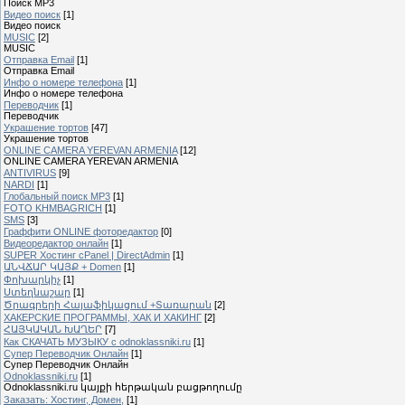
Поиск MP3
Видео поиск
[1]
Видео поиск
MUSIC
[2]
MUSIC
Отправка Email
[1]
Отправка Email
Инфо о номере телефона
[1]
Инфо о номере телефона
Переводчик
[1]
Переводчик
Украшение тортов
[47]
Украшение тортов
ONLINE CAMERA YEREVAN ARMENIA
[12]
ONLINE CAMERA YEREVAN ARMENIA
ANTIVIRUS
[9]
NARDI
[1]
Глобальный поиск MP3
[1]
FOTO KHMBAGRICH
[1]
SMS
[3]
Граффити ONLINE фоторедактор
[0]
Видеоредактор онлайн
[1]
SUPER Xостинг cPanel | DirectAdmin
[1]
ԱՆՎՃԱՐ ԿԱՅՔ + Domen
[1]
Փոխարկիչ
[1]
Ստեղնաշար
[1]
Ծրագրերի Հայաֆիկացում +Տառարան
[2]
ХАКЕРСКИЕ ПРОГРАММЫ, ХАК И ХАКИНГ
[2]
ՀԱՅԿԱԿԱՆ ԽԱՂԵՐ
[7]
Как СКАЧАТЬ МУЗЫКУ с odnoklassniki.ru
[1]
Cупер Переводчик Oнлайн
[1]
Cупер Переводчик Oнлайн
Odnoklassniki.ru
[1]
Odnoklassniki.ru կայքի հերթական բացթողումը
Заказать: Хостинг, Домен,
[1]