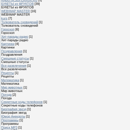
БУКЕТЫ из ФРУКТОВ
[39]
БУКЕТЫ из ФРУКТОВ
WEB/WAP MASTER
[16]
WEB/WAP MASTER
kurs
[7]
Толкователь сновидений
[1]
Толкователь сновидений
Гороскоп
[6]
Гороскоп
Хит-парады радио
[1]
Хит-парады радио
Картинки
[4]
Картинки
Поздравления
[1]
Поздравления
Смешные статусы
[1]
Смешные статусы
Все развлечения
[1]
Все развлечения
Рецепты
[1]
Рецепты
Математика
[1]
Математика
Мир животных
[1]
Мир животных
Погода
[2]
Погода
Секретные коды телефонов
[1]
Секретные коды телефонов
Биография звезд
[1]
Биография звезд
Юмор Анекдоты
[1]
Программы
[1]
Программы
Поиск MP3
[1]