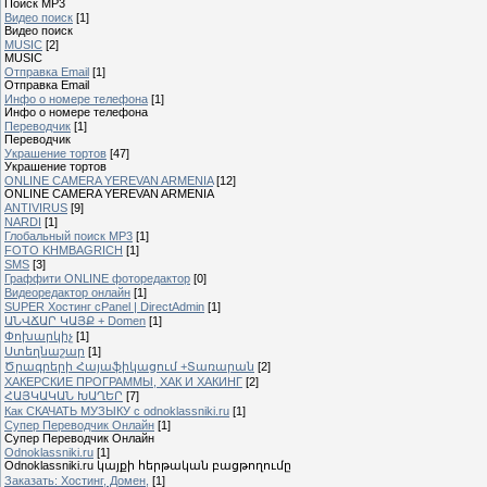
Поиск MP3
Видео поиск
[1]
Видео поиск
MUSIC
[2]
MUSIC
Отправка Email
[1]
Отправка Email
Инфо о номере телефона
[1]
Инфо о номере телефона
Переводчик
[1]
Переводчик
Украшение тортов
[47]
Украшение тортов
ONLINE CAMERA YEREVAN ARMENIA
[12]
ONLINE CAMERA YEREVAN ARMENIA
ANTIVIRUS
[9]
NARDI
[1]
Глобальный поиск MP3
[1]
FOTO KHMBAGRICH
[1]
SMS
[3]
Граффити ONLINE фоторедактор
[0]
Видеоредактор онлайн
[1]
SUPER Xостинг cPanel | DirectAdmin
[1]
ԱՆՎՃԱՐ ԿԱՅՔ + Domen
[1]
Փոխարկիչ
[1]
Ստեղնաշար
[1]
Ծրագրերի Հայաֆիկացում +Տառարան
[2]
ХАКЕРСКИЕ ПРОГРАММЫ, ХАК И ХАКИНГ
[2]
ՀԱՅԿԱԿԱՆ ԽԱՂԵՐ
[7]
Как СКАЧАТЬ МУЗЫКУ с odnoklassniki.ru
[1]
Cупер Переводчик Oнлайн
[1]
Cупер Переводчик Oнлайн
Odnoklassniki.ru
[1]
Odnoklassniki.ru կայքի հերթական բացթողումը
Заказать: Хостинг, Домен,
[1]