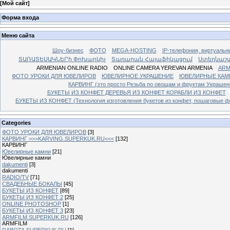
[
Мой сайт
]
Форма входа
Меню сайта
Шоу-бизнес
ФОТО
MEGA-HOSTING
IP-телефония, виртуальн
ՏԱՌԱՏԵՍԱԿՆԵՐի Փոխարկիչ
Տառարան Հայաֆիկացում
Ստեղնաշ
ARMENIAN ONLINE RADIO
ONLINE CAMERA YEREVAN ARMENIA
ARM
ФОТО УРОКИ ДЛЯ ЮВЕЛИРОВ
ЮВЕЛИРНОЕ УКРАШЕНИЕ
ЮВЕЛИРНЫЕ КАМ
КАРВИНГ (это просто Резьба по овощам и фруктам Украше
БУКЕТЫ ИЗ КОНФЕТ ДЕРЕВЬЯ ИЗ КОНФЕТ КОРАБЛИ ИЗ КОНФЕТ
БУКЕТЫ ИЗ КОНФЕТ (Технология изготовления букетов из конфет, пошаговые фо
Categories
ФОТО УРОКИ ДЛЯ ЮВЕЛИРОВ
[3]
КАРВИНГ >>>KARVING.SUPERKUK.RU<<<
[132]
КАРВИНГ
Ювелирные камни
[21]
Ювелирные камни
dakumenti
[3]
dakumenti
RADIO/TV
[71]
СВАДЕБНЫЕ БОКАЛЫ
[45]
БУКЕТЫ ИЗ КОНФЕТ
[89]
БУКЕТЫ ИЗ КОНФЕТ 2
[25]
ONLINE PHOTOSHOP
[1]
БУКЕТЫ ИЗ КОНФЕТ 3
[23]
ARMFILM.SUPERKUK.RU
[126]
ARMFILM
RABOTA.SUPERKUK.RU
[1]