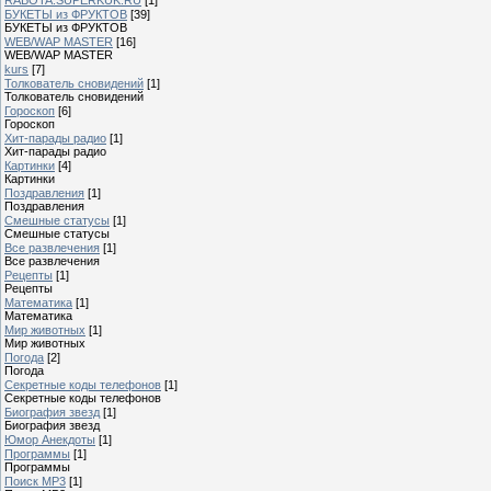
БУКЕТЫ из ФРУКТОВ
[39]
БУКЕТЫ из ФРУКТОВ
WEB/WAP MASTER
[16]
WEB/WAP MASTER
kurs
[7]
Толкователь сновидений
[1]
Толкователь сновидений
Гороскоп
[6]
Гороскоп
Хит-парады радио
[1]
Хит-парады радио
Картинки
[4]
Картинки
Поздравления
[1]
Поздравления
Смешные статусы
[1]
Смешные статусы
Все развлечения
[1]
Все развлечения
Рецепты
[1]
Рецепты
Математика
[1]
Математика
Мир животных
[1]
Мир животных
Погода
[2]
Погода
Секретные коды телефонов
[1]
Секретные коды телефонов
Биография звезд
[1]
Биография звезд
Юмор Анекдоты
[1]
Программы
[1]
Программы
Поиск MP3
[1]