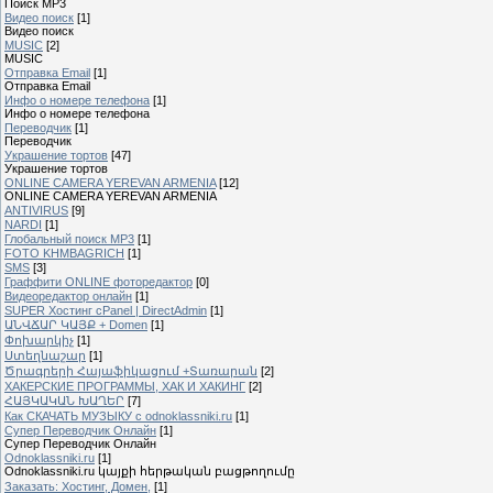
Поиск MP3
Видео поиск
[1]
Видео поиск
MUSIC
[2]
MUSIC
Отправка Email
[1]
Отправка Email
Инфо о номере телефона
[1]
Инфо о номере телефона
Переводчик
[1]
Переводчик
Украшение тортов
[47]
Украшение тортов
ONLINE CAMERA YEREVAN ARMENIA
[12]
ONLINE CAMERA YEREVAN ARMENIA
ANTIVIRUS
[9]
NARDI
[1]
Глобальный поиск MP3
[1]
FOTO KHMBAGRICH
[1]
SMS
[3]
Граффити ONLINE фоторедактор
[0]
Видеоредактор онлайн
[1]
SUPER Xостинг cPanel | DirectAdmin
[1]
ԱՆՎՃԱՐ ԿԱՅՔ + Domen
[1]
Փոխարկիչ
[1]
Ստեղնաշար
[1]
Ծրագրերի Հայաֆիկացում +Տառարան
[2]
ХАКЕРСКИЕ ПРОГРАММЫ, ХАК И ХАКИНГ
[2]
ՀԱՅԿԱԿԱՆ ԽԱՂԵՐ
[7]
Как СКАЧАТЬ МУЗЫКУ с odnoklassniki.ru
[1]
Cупер Переводчик Oнлайн
[1]
Cупер Переводчик Oнлайн
Odnoklassniki.ru
[1]
Odnoklassniki.ru կայքի հերթական բացթողումը
Заказать: Хостинг, Домен,
[1]