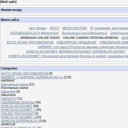
[
Мой сайт
]
Форма входа
Меню сайта
Шоу-бизнес
ФОТО
MEGA-HOSTING
IP-телефония, виртуальн
ՏԱՌԱՏԵՍԱԿՆԵՐի Փոխարկիչ
Տառարան Հայաֆիկացում
Ստեղնաշ
ARMENIAN ONLINE RADIO
ONLINE CAMERA YEREVAN ARMENIA
ARM
ФОТО УРОКИ ДЛЯ ЮВЕЛИРОВ
ЮВЕЛИРНОЕ УКРАШЕНИЕ
ЮВЕЛИРНЫЕ КАМ
КАРВИНГ (это просто Резьба по овощам и фруктам Украше
БУКЕТЫ ИЗ КОНФЕТ ДЕРЕВЬЯ ИЗ КОНФЕТ КОРАБЛИ ИЗ КОНФЕТ
БУКЕТЫ ИЗ КОНФЕТ (Технология изготовления букетов из конфет, пошаговые фо
Categories
ФОТО УРОКИ ДЛЯ ЮВЕЛИРОВ
[3]
КАРВИНГ >>>KARVING.SUPERKUK.RU<<<
[132]
КАРВИНГ
Ювелирные камни
[21]
Ювелирные камни
dakumenti
[3]
dakumenti
RADIO/TV
[71]
СВАДЕБНЫЕ БОКАЛЫ
[45]
БУКЕТЫ ИЗ КОНФЕТ
[89]
БУКЕТЫ ИЗ КОНФЕТ 2
[25]
ONLINE PHOTOSHOP
[1]
БУКЕТЫ ИЗ КОНФЕТ 3
[23]
ARMFILM.SUPERKUK.RU
[126]
ARMFILM
RABOTA.SUPERKUK.RU
[1]