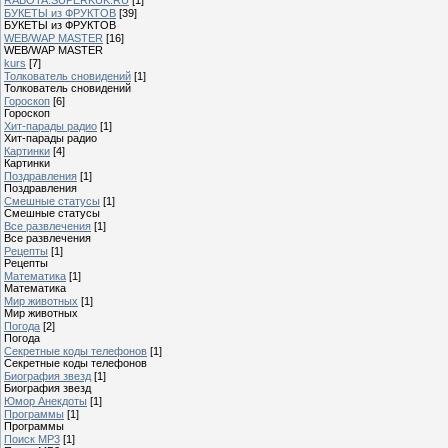
БУКЕТЫ из ФРУКТОВ
[39]
БУКЕТЫ из ФРУКТОВ
WEB/WAP MASTER
[16]
WEB/WAP MASTER
kurs
[7]
Толкователь сновидений
[1]
Толкователь сновидений
Гороскоп
[6]
Гороскоп
Хит-парады радио
[1]
Хит-парады радио
Картинки
[4]
Картинки
Поздравления
[1]
Поздравления
Смешные статусы
[1]
Смешные статусы
Все развлечения
[1]
Все развлечения
Рецепты
[1]
Рецепты
Математика
[1]
Математика
Мир животных
[1]
Мир животных
Погода
[2]
Погода
Секретные коды телефонов
[1]
Секретные коды телефонов
Биография звезд
[1]
Биография звезд
Юмор Анекдоты
[1]
Программы
[1]
Программы
Поиск MP3
[1]