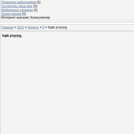
Проверка орфографии
[1]
Создатель Java книг
[1]
Мобильные сериалы
[1]
Зонасувенир
[1]
Интернет-магазин Зонасувенир
Главная
»
2012
»
Апрель
»
9
» Եթե բոլորը.
Եթե բոլորը.