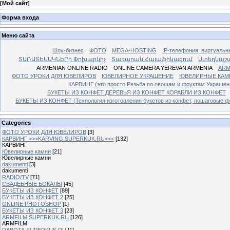
[
Мой сайт
]
Форма входа
Меню сайта
Шоу-бизнес
ФОТО
MEGA-HOSTING
IP-телефония, виртуальн
ՏԱՌԱՏԵՍԱԿՆԵՐի Փոխարկիչ
Տառարան Հայաֆիկացում
Ստեղնաշ
ARMENIAN ONLINE RADIO
ONLINE CAMERA YEREVAN ARMENIA
ARM
ФОТО УРОКИ ДЛЯ ЮВЕЛИРОВ
ЮВЕЛИРНОЕ УКРАШЕНИЕ
ЮВЕЛИРНЫЕ КАМ
КАРВИНГ (это просто Резьба по овощам и фруктам Украше
БУКЕТЫ ИЗ КОНФЕТ ДЕРЕВЬЯ ИЗ КОНФЕТ КОРАБЛИ ИЗ КОНФЕТ
БУКЕТЫ ИЗ КОНФЕТ (Технология изготовления букетов из конфет, пошаговые фо
Categories
ФОТО УРОКИ ДЛЯ ЮВЕЛИРОВ
[3]
КАРВИНГ >>>KARVING.SUPERKUK.RU<<<
[132]
КАРВИНГ
Ювелирные камни
[21]
Ювелирные камни
dakumenti
[3]
dakumenti
RADIO/TV
[71]
СВАДЕБНЫЕ БОКАЛЫ
[45]
БУКЕТЫ ИЗ КОНФЕТ
[89]
БУКЕТЫ ИЗ КОНФЕТ 2
[25]
ONLINE PHOTOSHOP
[1]
БУКЕТЫ ИЗ КОНФЕТ 3
[23]
ARMFILM.SUPERKUK.RU
[126]
ARMFILM
RABOTA.SUPERKUK.RU
[1]