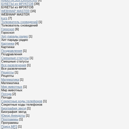
БУКЕТЫ из ФРУКТОВ
[39]
БУКЕТЫ из ФРУКТОВ
WEB/WAP MASTER
[16]
WEB/WAP MASTER
kurs
[7]
Толкователь сновидений
[1]
Толкователь сновидений
Гороскоп
[6]
Гороскоп
Хит-парады радио
[1]
Хит-парады радио
Картинки
[4]
Картинки
Поздравления
[1]
Поздравления
Смешные статусы
[1]
Смешные статусы
Все развлечения
[1]
Все развлечения
Рецепты
[1]
Рецепты
Математика
[1]
Математика
Мир животных
[1]
Мир животных
Погода
[2]
Погода
Секретные коды телефонов
[1]
Секретные коды телефонов
Биография звезд
[1]
Биография звезд
Юмор Анекдоты
[1]
Программы
[1]
Программы
Поиск MP3
[1]