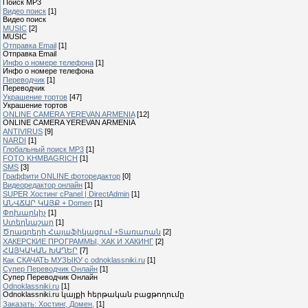
Поиск MP3
Видео поиск
[1]
Видео поиск
MUSIC
[2]
MUSIC
Отправка Email
[1]
Отправка Email
Инфо о номере телефона
[1]
Инфо о номере телефона
Переводчик
[1]
Переводчик
Украшение тортов
[47]
Украшение тортов
ONLINE CAMERA YEREVAN ARMENIA
[12]
ONLINE CAMERA YEREVAN ARMENIA
ANTIVIRUS
[9]
NARDI
[1]
Глобальный поиск MP3
[1]
FOTO KHMBAGRICH
[1]
SMS
[3]
Граффити ONLINE фоторедактор
[0]
Видеоредактор онлайн
[1]
SUPER Xостинг cPanel | DirectAdmin
[1]
ԱՆՎՃԱՐ ԿԱՅՔ + Domen
[1]
Փոխարկիչ
[1]
Ստեղնաշար
[1]
Ծրագրերի Հայաֆիկացում +Տառարան
[2]
ХАКЕРСКИЕ ПРОГРАММЫ, ХАК И ХАКИНГ
[2]
ՀԱՅԿԱԿԱՆ ԽԱՂԵՐ
[7]
Как СКАЧАТЬ МУЗЫКУ с odnoklassniki.ru
[1]
Cупер Переводчик Oнлайн
[1]
Cупер Переводчик Oнлайн
Odnoklassniki.ru
[1]
Odnoklassniki.ru կայքի հերթական բացթողումը
Заказать: Хостинг, Домен,
[1]