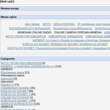
[
Мой сайт
]
Форма входа
Меню сайта
Шоу-бизнес
ФОТО
MEGA-HOSTING
IP-телефония, виртуальн
ՏԱՌԱՏԵՍԱԿՆԵՐի Փոխարկիչ
Տառարան Հայաֆիկացում
Ստեղնաշ
ARMENIAN ONLINE RADIO
ONLINE CAMERA YEREVAN ARMENIA
ARM
ФОТО УРОКИ ДЛЯ ЮВЕЛИРОВ
ЮВЕЛИРНОЕ УКРАШЕНИЕ
ЮВЕЛИРНЫЕ КАМ
КАРВИНГ (это просто Резьба по овощам и фруктам Украше
БУКЕТЫ ИЗ КОНФЕТ ДЕРЕВЬЯ ИЗ КОНФЕТ КОРАБЛИ ИЗ КОНФЕТ
БУКЕТЫ ИЗ КОНФЕТ (Технология изготовления букетов из конфет, пошаговые фо
Categories
ФОТО УРОКИ ДЛЯ ЮВЕЛИРОВ
[3]
КАРВИНГ >>>KARVING.SUPERKUK.RU<<<
[132]
КАРВИНГ
Ювелирные камни
[21]
Ювелирные камни
dakumenti
[3]
dakumenti
RADIO/TV
[71]
СВАДЕБНЫЕ БОКАЛЫ
[45]
БУКЕТЫ ИЗ КОНФЕТ
[89]
БУКЕТЫ ИЗ КОНФЕТ 2
[25]
ONLINE PHOTOSHOP
[1]
БУКЕТЫ ИЗ КОНФЕТ 3
[23]
ARMFILM.SUPERKUK.RU
[126]
ARMFILM
RABOTA.SUPERKUK.RU
[1]