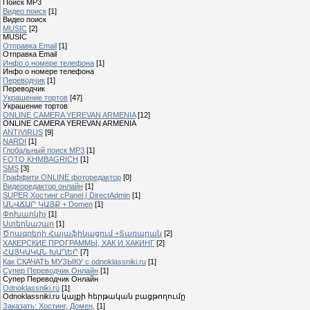
Поиск MP3
Видео поиск
[1]
Видео поиск
MUSIC
[2]
MUSIC
Отправка Email
[1]
Отправка Email
Инфо о номере телефона
[1]
Инфо о номере телефона
Переводчик
[1]
Переводчик
Украшение тортов
[47]
Украшение тортов
ONLINE CAMERA YEREVAN ARMENIA
[12]
ONLINE CAMERA YEREVAN ARMENIA
ANTIVIRUS
[9]
NARDI
[1]
Глобальный поиск MP3
[1]
FOTO KHMBAGRICH
[1]
SMS
[3]
Граффити ONLINE фоторедактор
[0]
Видеоредактор онлайн
[1]
SUPER Xостинг cPanel | DirectAdmin
[1]
ԱՆՎՃԱՐ ԿԱՅՔ + Domen
[1]
Փոխարկիչ
[1]
Ստեղնաշար
[1]
Ծրագրերի Հայաֆիկացում +Տառարան
[2]
ХАКЕРСКИЕ ПРОГРАММЫ, ХАК И ХАКИНГ
[2]
ՀԱՅԿԱԿԱՆ ԽԱՂԵՐ
[7]
Как СКАЧАТЬ МУЗЫКУ с odnoklassniki.ru
[1]
Cупер Переводчик Oнлайн
[1]
Cупер Переводчик Oнлайн
Odnoklassniki.ru
[1]
Odnoklassniki.ru կայքի հերթական բացթողումը
Заказать: Хостинг, Домен,
[1]