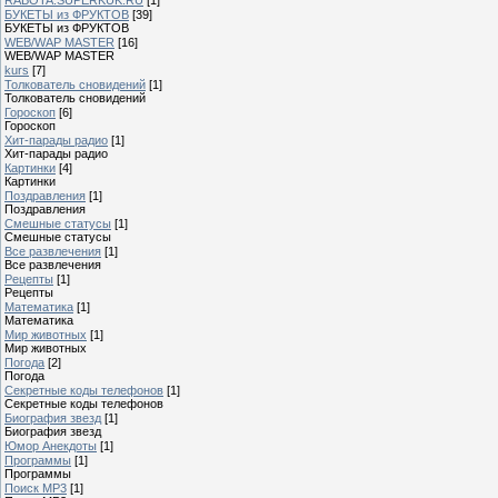
БУКЕТЫ из ФРУКТОВ
[39]
БУКЕТЫ из ФРУКТОВ
WEB/WAP MASTER
[16]
WEB/WAP MASTER
kurs
[7]
Толкователь сновидений
[1]
Толкователь сновидений
Гороскоп
[6]
Гороскоп
Хит-парады радио
[1]
Хит-парады радио
Картинки
[4]
Картинки
Поздравления
[1]
Поздравления
Смешные статусы
[1]
Смешные статусы
Все развлечения
[1]
Все развлечения
Рецепты
[1]
Рецепты
Математика
[1]
Математика
Мир животных
[1]
Мир животных
Погода
[2]
Погода
Секретные коды телефонов
[1]
Секретные коды телефонов
Биография звезд
[1]
Биография звезд
Юмор Анекдоты
[1]
Программы
[1]
Программы
Поиск MP3
[1]