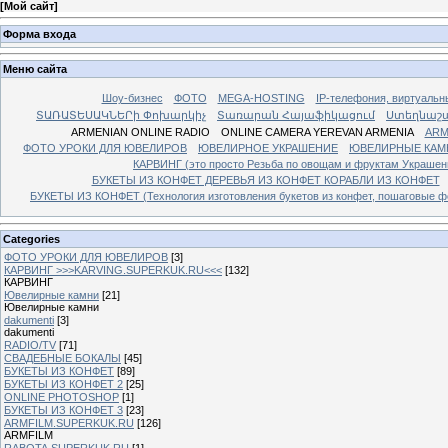
[
Мой сайт
]
Форма входа
Меню сайта
Шоу-бизнес
ФОТО
MEGA-HOSTING
IP-телефония, виртуальн
ՏԱՌԱՏԵՍԱԿՆԵՐի Փոխարկիչ
Տառարան Հայաֆիկացում
Ստեղնաշ
ARMENIAN ONLINE RADIO
ONLINE CAMERA YEREVAN ARMENIA
ARM
ФОТО УРОКИ ДЛЯ ЮВЕЛИРОВ
ЮВЕЛИРНОЕ УКРАШЕНИЕ
ЮВЕЛИРНЫЕ КАМ
КАРВИНГ (это просто Резьба по овощам и фруктам Украше
БУКЕТЫ ИЗ КОНФЕТ ДЕРЕВЬЯ ИЗ КОНФЕТ КОРАБЛИ ИЗ КОНФЕТ
БУКЕТЫ ИЗ КОНФЕТ (Технология изготовления букетов из конфет, пошаговые фо
Categories
ФОТО УРОКИ ДЛЯ ЮВЕЛИРОВ
[3]
КАРВИНГ >>>KARVING.SUPERKUK.RU<<<
[132]
КАРВИНГ
Ювелирные камни
[21]
Ювелирные камни
dakumenti
[3]
dakumenti
RADIO/TV
[71]
СВАДЕБНЫЕ БОКАЛЫ
[45]
БУКЕТЫ ИЗ КОНФЕТ
[89]
БУКЕТЫ ИЗ КОНФЕТ 2
[25]
ONLINE PHOTOSHOP
[1]
БУКЕТЫ ИЗ КОНФЕТ 3
[23]
ARMFILM.SUPERKUK.RU
[126]
ARMFILM
RABOTA.SUPERKUK.RU
[1]