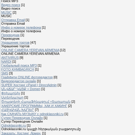
Поиск MP3
Видео поиск
[1]
Видео поиск
MUSIC
[2]
MUSIC
Отправка Email
[1]
Отправка Email
Инфо о номере телефона
[1]
Инфо о номере телефона
Переводчик
[1]
Переводчик
Украшение тортов
[47]
Украшение тортов
ONLINE CAMERA YEREVAN ARMENIA
[12]
ONLINE CAMERA YEREVAN ARMENIA
ANTIVIRUS
[9]
NARDI
[1]
Глобальный поиск MP3
[1]
FOTO KHMBAGRICH
[1]
SMS
[3]
Граффити ONLINE фоторедактор
[0]
Видеоредактор онлайн
[1]
SUPER Xостинг cPanel | DirectAdmin
[1]
ԱՆՎՃԱՐ ԿԱՅՔ + Domen
[1]
Փոխարկիչ
[1]
Ստեղնաշար
[1]
Ծրագրերի Հայաֆիկացում +Տառարան
[2]
ХАКЕРСКИЕ ПРОГРАММЫ, ХАК И ХАКИНГ
[2]
ՀԱՅԿԱԿԱՆ ԽԱՂԵՐ
[7]
Как СКАЧАТЬ МУЗЫКУ с odnoklassniki.ru
[1]
Cупер Переводчик Oнлайн
[1]
Cупер Переводчик Oнлайн
Odnoklassniki.ru
[1]
Odnoklassniki.ru կայքի հերթական բացթողումը
Заказать: Хостинг, Домен,
[1]