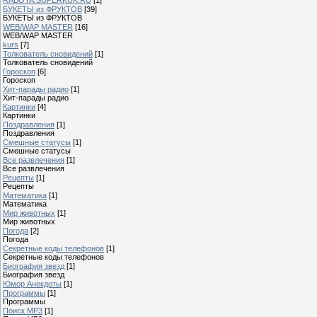
БУКЕТЫ из ФРУКТОВ
[39]
БУКЕТЫ из ФРУКТОВ
WEB/WAP MASTER
[16]
WEB/WAP MASTER
kurs
[7]
Толкователь сновидений
[1]
Толкователь сновидений
Гороскоп
[6]
Гороскоп
Хит-парады радио
[1]
Хит-парады радио
Картинки
[4]
Картинки
Поздравления
[1]
Поздравления
Смешные статусы
[1]
Смешные статусы
Все развлечения
[1]
Все развлечения
Рецепты
[1]
Рецепты
Математика
[1]
Математика
Мир животных
[1]
Мир животных
Погода
[2]
Погода
Секретные коды телефонов
[1]
Секретные коды телефонов
Биография звезд
[1]
Биография звезд
Юмор Анекдоты
[1]
Программы
[1]
Программы
Поиск MP3
[1]