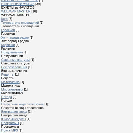
БУКЕТЫ из ФРУКТОВ
[39]
БУКЕТЫ из ФРУКТОВ
WEB/WAP MASTER
[16]
WEB/WAP MASTER
kurs
[7]
Толкователь сновидений
[1]
Толкователь сновидений
Гороскоп
[6]
Гороскоп
Хит-парады радио
[1]
Хит-парады радио
Картинки
[4]
Картинки
Поздравления
[1]
Поздравления
Смешные статусы
[1]
Смешные статусы
Все развлечения
[1]
Все развлечения
Рецепты
[1]
Рецепты
Математика
[1]
Математика
Мир животных
[1]
Мир животных
Погода
[2]
Погода
Секретные коды телефонов
[1]
Секретные коды телефонов
Биография звезд
[1]
Биография звезд
Юмор Анекдоты
[1]
Программы
[1]
Программы
Поиск MP3
[1]