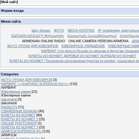
[
Мой сайт
]
Форма входа
Меню сайта
Шоу-бизнес
ФОТО
MEGA-HOSTING
IP-телефония, виртуальн
ՏԱՌԱՏԵՍԱԿՆԵՐի Փոխարկիչ
Տառարան Հայաֆիկացում
Ստեղնաշ
ARMENIAN ONLINE RADIO
ONLINE CAMERA YEREVAN ARMENIA
ARM
ФОТО УРОКИ ДЛЯ ЮВЕЛИРОВ
ЮВЕЛИРНОЕ УКРАШЕНИЕ
ЮВЕЛИРНЫЕ КАМ
КАРВИНГ (это просто Резьба по овощам и фруктам Украше
БУКЕТЫ ИЗ КОНФЕТ ДЕРЕВЬЯ ИЗ КОНФЕТ КОРАБЛИ ИЗ КОНФЕТ
БУКЕТЫ ИЗ КОНФЕТ (Технология изготовления букетов из конфет, пошаговые фо
Categories
ФОТО УРОКИ ДЛЯ ЮВЕЛИРОВ
[3]
КАРВИНГ >>>KARVING.SUPERKUK.RU<<<
[132]
КАРВИНГ
Ювелирные камни
[21]
Ювелирные камни
dakumenti
[3]
dakumenti
RADIO/TV
[71]
СВАДЕБНЫЕ БОКАЛЫ
[45]
БУКЕТЫ ИЗ КОНФЕТ
[89]
БУКЕТЫ ИЗ КОНФЕТ 2
[25]
ONLINE PHOTOSHOP
[1]
БУКЕТЫ ИЗ КОНФЕТ 3
[23]
ARMFILM.SUPERKUK.RU
[126]
ARMFILM
RABOTA.SUPERKUK.RU
[1]