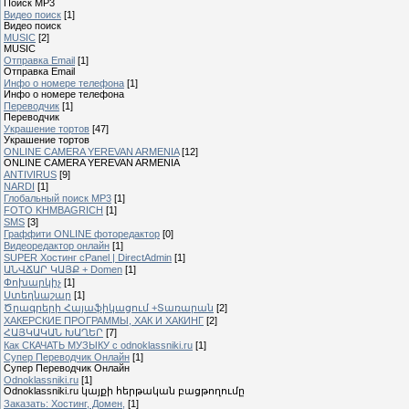
Поиск MP3
Видео поиск
[1]
Видео поиск
MUSIC
[2]
MUSIC
Отправка Email
[1]
Отправка Email
Инфо о номере телефона
[1]
Инфо о номере телефона
Переводчик
[1]
Переводчик
Украшение тортов
[47]
Украшение тортов
ONLINE CAMERA YEREVAN ARMENIA
[12]
ONLINE CAMERA YEREVAN ARMENIA
ANTIVIRUS
[9]
NARDI
[1]
Глобальный поиск MP3
[1]
FOTO KHMBAGRICH
[1]
SMS
[3]
Граффити ONLINE фоторедактор
[0]
Видеоредактор онлайн
[1]
SUPER Xостинг cPanel | DirectAdmin
[1]
ԱՆՎՃԱՐ ԿԱՅՔ + Domen
[1]
Փոխարկիչ
[1]
Ստեղնաշար
[1]
Ծրագրերի Հայաֆիկացում +Տառարան
[2]
ХАКЕРСКИЕ ПРОГРАММЫ, ХАК И ХАКИНГ
[2]
ՀԱՅԿԱԿԱՆ ԽԱՂԵՐ
[7]
Как СКАЧАТЬ МУЗЫКУ с odnoklassniki.ru
[1]
Cупер Переводчик Oнлайн
[1]
Cупер Переводчик Oнлайн
Odnoklassniki.ru
[1]
Odnoklassniki.ru կայքի հերթական բացթողումը
Заказать: Хостинг, Домен,
[1]