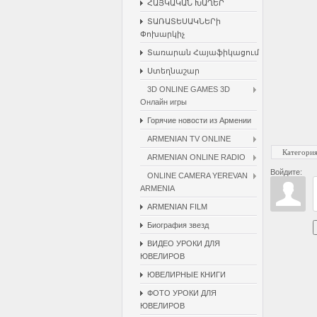
ՀԱՅԿԱԿԱՆ ԽԱՂԵՐ
ՏԱՌԱՏԵՍԱԿՆԵՐի
Փոխարկիչ
Տառարան Հայաֆիկացում
Ստեղնաշար
3D ONLINE GAMES 3D
Онлайн игры
Горячие новости из Армении
ARMENIAN TV ONLINE
Категори
ARMENIAN ONLINE RADIO
Войдите:
ONLINE CAMERA YEREVAN
ARMENIA
ARMENIAN FILM
Биография звезд
ВИДЕО УРОКИ ДЛЯ
ЮВЕЛИРОВ
ЮВЕЛИРНЫЕ КНИГИ
ФОТО УРОКИ ДЛЯ
ЮВЕЛИРОВ