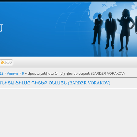
U
RSS
12
»
Апрель
»
9
» Ալաբալանիցա ֆիլմը դիտեք օնլայն (BARDZR VORAKOV)
ԱՆԻՑԱ ՖԻԼՄԸ ԴԻՏԵՔ ՕՆԼԱՅՆ (BARDZR VORAKOV)