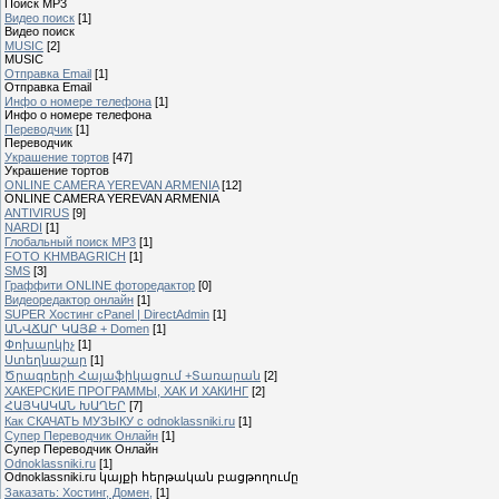
Поиск MP3
Видео поиск
[1]
Видео поиск
MUSIC
[2]
MUSIC
Отправка Email
[1]
Отправка Email
Инфо о номере телефона
[1]
Инфо о номере телефона
Переводчик
[1]
Переводчик
Украшение тортов
[47]
Украшение тортов
ONLINE CAMERA YEREVAN ARMENIA
[12]
ONLINE CAMERA YEREVAN ARMENIA
ANTIVIRUS
[9]
NARDI
[1]
Глобальный поиск MP3
[1]
FOTO KHMBAGRICH
[1]
SMS
[3]
Граффити ONLINE фоторедактор
[0]
Видеоредактор онлайн
[1]
SUPER Xостинг cPanel | DirectAdmin
[1]
ԱՆՎՃԱՐ ԿԱՅՔ + Domen
[1]
Փոխարկիչ
[1]
Ստեղնաշար
[1]
Ծրագրերի Հայաֆիկացում +Տառարան
[2]
ХАКЕРСКИЕ ПРОГРАММЫ, ХАК И ХАКИНГ
[2]
ՀԱՅԿԱԿԱՆ ԽԱՂԵՐ
[7]
Как СКАЧАТЬ МУЗЫКУ с odnoklassniki.ru
[1]
Cупер Переводчик Oнлайн
[1]
Cупер Переводчик Oнлайн
Odnoklassniki.ru
[1]
Odnoklassniki.ru կայքի հերթական բացթողումը
Заказать: Хостинг, Домен,
[1]