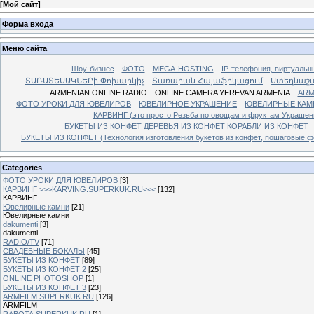
[
Мой сайт
]
Форма входа
Меню сайта
Шоу-бизнес
ФОТО
MEGA-HOSTING
IP-телефония, виртуальн
ՏԱՌԱՏԵՍԱԿՆԵՐի Փոխարկիչ
Տառարան Հայաֆիկացում
Ստեղնաշ
ARMENIAN ONLINE RADIO
ONLINE CAMERA YEREVAN ARMENIA
ARM
ФОТО УРОКИ ДЛЯ ЮВЕЛИРОВ
ЮВЕЛИРНОЕ УКРАШЕНИЕ
ЮВЕЛИРНЫЕ КАМ
КАРВИНГ (это просто Резьба по овощам и фруктам Украше
БУКЕТЫ ИЗ КОНФЕТ ДЕРЕВЬЯ ИЗ КОНФЕТ КОРАБЛИ ИЗ КОНФЕТ
БУКЕТЫ ИЗ КОНФЕТ (Технология изготовления букетов из конфет, пошаговые фо
Categories
ФОТО УРОКИ ДЛЯ ЮВЕЛИРОВ
[3]
КАРВИНГ >>>KARVING.SUPERKUK.RU<<<
[132]
КАРВИНГ
Ювелирные камни
[21]
Ювелирные камни
dakumenti
[3]
dakumenti
RADIO/TV
[71]
СВАДЕБНЫЕ БОКАЛЫ
[45]
БУКЕТЫ ИЗ КОНФЕТ
[89]
БУКЕТЫ ИЗ КОНФЕТ 2
[25]
ONLINE PHOTOSHOP
[1]
БУКЕТЫ ИЗ КОНФЕТ 3
[23]
ARMFILM.SUPERKUK.RU
[126]
ARMFILM
RABOTA.SUPERKUK.RU
[1]