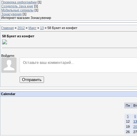
Проверка орфографии
[1]
Создатель Java книг
[1]
Мобильные сериалы
[1]
Зонасувенир
[1]
Интернет-магазин Зонасувенир
Главная
»
2012
»
Март
»
13
» 58 Букет из конфет
58 Букет из конфет
Войдите:
Отправить
Calendar
Пн
Вт
5
6
12
13
19
20
26
27