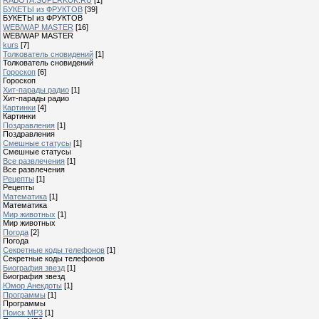
БУКЕТЫ из ФРУКТОВ
[39]
БУКЕТЫ из ФРУКТОВ
WEB/WAP MASTER
[16]
WEB/WAP MASTER
kurs
[7]
Толкователь сновидений
[1]
Толкователь сновидений
Гороскоп
[6]
Гороскоп
Хит-парады радио
[1]
Хит-парады радио
Картинки
[4]
Картинки
Поздравления
[1]
Поздравления
Смешные статусы
[1]
Смешные статусы
Все развлечения
[1]
Все развлечения
Рецепты
[1]
Рецепты
Математика
[1]
Математика
Мир животных
[1]
Мир животных
Погода
[2]
Погода
Секретные коды телефонов
[1]
Секретные коды телефонов
Биография звезд
[1]
Биография звезд
Юмор Анекдоты
[1]
Программы
[1]
Программы
Поиск MP3
[1]