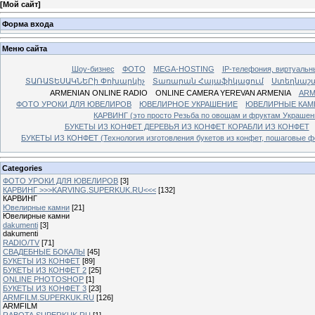
[
Мой сайт
]
Форма входа
Меню сайта
Шоу-бизнес
ФОТО
MEGA-HOSTING
IP-телефония, виртуальн
ՏԱՌԱՏԵՍԱԿՆԵՐի Փոխարկիչ
Տառարան Հայաֆիկացում
Ստեղնաշ
ARMENIAN ONLINE RADIO
ONLINE CAMERA YEREVAN ARMENIA
ARM
ФОТО УРОКИ ДЛЯ ЮВЕЛИРОВ
ЮВЕЛИРНОЕ УКРАШЕНИЕ
ЮВЕЛИРНЫЕ КАМ
КАРВИНГ (это просто Резьба по овощам и фруктам Украше
БУКЕТЫ ИЗ КОНФЕТ ДЕРЕВЬЯ ИЗ КОНФЕТ КОРАБЛИ ИЗ КОНФЕТ
БУКЕТЫ ИЗ КОНФЕТ (Технология изготовления букетов из конфет, пошаговые фо
Categories
ФОТО УРОКИ ДЛЯ ЮВЕЛИРОВ
[3]
КАРВИНГ >>>KARVING.SUPERKUK.RU<<<
[132]
КАРВИНГ
Ювелирные камни
[21]
Ювелирные камни
dakumenti
[3]
dakumenti
RADIO/TV
[71]
СВАДЕБНЫЕ БОКАЛЫ
[45]
БУКЕТЫ ИЗ КОНФЕТ
[89]
БУКЕТЫ ИЗ КОНФЕТ 2
[25]
ONLINE PHOTOSHOP
[1]
БУКЕТЫ ИЗ КОНФЕТ 3
[23]
ARMFILM.SUPERKUK.RU
[126]
ARMFILM
RABOTA.SUPERKUK.RU
[1]