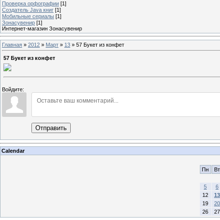
Проверка орфографии
[1]
Создатель Java книг
[1]
Мобильные сериалы
[1]
Зонасувенир
[1]
Интернет-магазин Зонасувенир
Главная
»
2012
»
Март
»
13
» 57 Букет из конфет
57 Букет из конфет
Войдите:
Отправить
Calendar
Пн
Вт
5
6
12
13
19
20
26
27