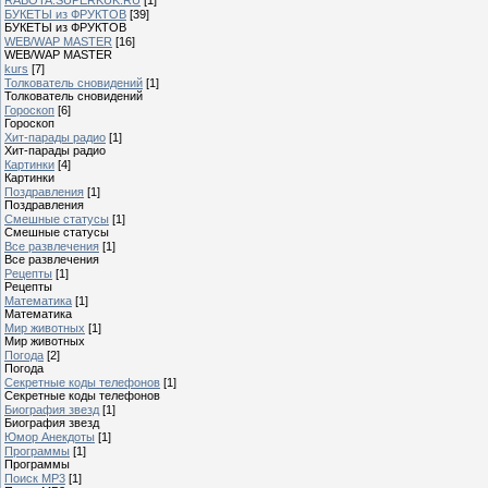
БУКЕТЫ из ФРУКТОВ
[39]
БУКЕТЫ из ФРУКТОВ
WEB/WAP MASTER
[16]
WEB/WAP MASTER
kurs
[7]
Толкователь сновидений
[1]
Толкователь сновидений
Гороскоп
[6]
Гороскоп
Хит-парады радио
[1]
Хит-парады радио
Картинки
[4]
Картинки
Поздравления
[1]
Поздравления
Смешные статусы
[1]
Смешные статусы
Все развлечения
[1]
Все развлечения
Рецепты
[1]
Рецепты
Математика
[1]
Математика
Мир животных
[1]
Мир животных
Погода
[2]
Погода
Секретные коды телефонов
[1]
Секретные коды телефонов
Биография звезд
[1]
Биография звезд
Юмор Анекдоты
[1]
Программы
[1]
Программы
Поиск MP3
[1]