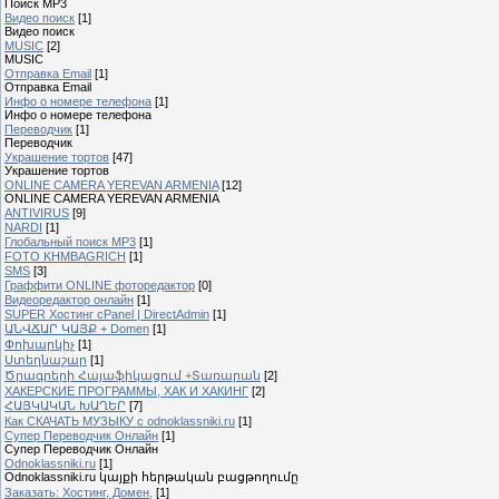
Поиск MP3
Видео поиск
[1]
Видео поиск
MUSIC
[2]
MUSIC
Отправка Email
[1]
Отправка Email
Инфо о номере телефона
[1]
Инфо о номере телефона
Переводчик
[1]
Переводчик
Украшение тортов
[47]
Украшение тортов
ONLINE CAMERA YEREVAN ARMENIA
[12]
ONLINE CAMERA YEREVAN ARMENIA
ANTIVIRUS
[9]
NARDI
[1]
Глобальный поиск MP3
[1]
FOTO KHMBAGRICH
[1]
SMS
[3]
Граффити ONLINE фоторедактор
[0]
Видеоредактор онлайн
[1]
SUPER Xостинг cPanel | DirectAdmin
[1]
ԱՆՎՃԱՐ ԿԱՅՔ + Domen
[1]
Փոխարկիչ
[1]
Ստեղնաշար
[1]
Ծրագրերի Հայաֆիկացում +Տառարան
[2]
ХАКЕРСКИЕ ПРОГРАММЫ, ХАК И ХАКИНГ
[2]
ՀԱՅԿԱԿԱՆ ԽԱՂԵՐ
[7]
Как СКАЧАТЬ МУЗЫКУ с odnoklassniki.ru
[1]
Cупер Переводчик Oнлайн
[1]
Cупер Переводчик Oнлайн
Odnoklassniki.ru
[1]
Odnoklassniki.ru կայքի հերթական բացթողումը
Заказать: Хостинг, Домен,
[1]