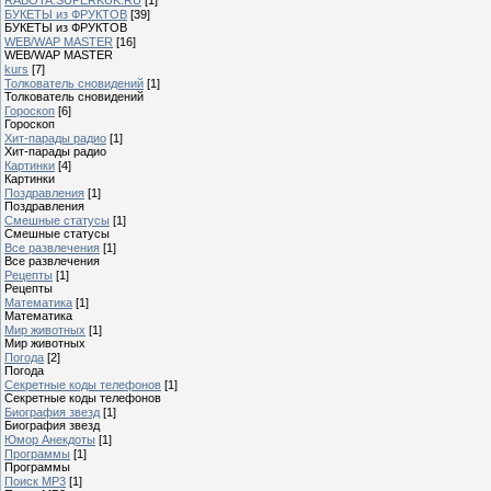
БУКЕТЫ из ФРУКТОВ
[39]
БУКЕТЫ из ФРУКТОВ
WEB/WAP MASTER
[16]
WEB/WAP MASTER
kurs
[7]
Толкователь сновидений
[1]
Толкователь сновидений
Гороскоп
[6]
Гороскоп
Хит-парады радио
[1]
Хит-парады радио
Картинки
[4]
Картинки
Поздравления
[1]
Поздравления
Смешные статусы
[1]
Смешные статусы
Все развлечения
[1]
Все развлечения
Рецепты
[1]
Рецепты
Математика
[1]
Математика
Мир животных
[1]
Мир животных
Погода
[2]
Погода
Секретные коды телефонов
[1]
Секретные коды телефонов
Биография звезд
[1]
Биография звезд
Юмор Анекдоты
[1]
Программы
[1]
Программы
Поиск MP3
[1]