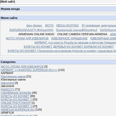
[
Мой сайт
]
Форма входа
Меню сайта
Шоу-бизнес
ФОТО
MEGA-HOSTING
IP-телефония, виртуальн
ՏԱՌԱՏԵՍԱԿՆԵՐի Փոխարկիչ
Տառարան Հայաֆիկացում
Ստեղնաշ
ARMENIAN ONLINE RADIO
ONLINE CAMERA YEREVAN ARMENIA
ARM
ФОТО УРОКИ ДЛЯ ЮВЕЛИРОВ
ЮВЕЛИРНОЕ УКРАШЕНИЕ
ЮВЕЛИРНЫЕ КАМ
КАРВИНГ (это просто Резьба по овощам и фруктам Украше
БУКЕТЫ ИЗ КОНФЕТ ДЕРЕВЬЯ ИЗ КОНФЕТ КОРАБЛИ ИЗ КОНФЕТ
БУКЕТЫ ИЗ КОНФЕТ (Технология изготовления букетов из конфет, пошаговые фо
Categories
ФОТО УРОКИ ДЛЯ ЮВЕЛИРОВ
[3]
КАРВИНГ >>>KARVING.SUPERKUK.RU<<<
[132]
КАРВИНГ
Ювелирные камни
[21]
Ювелирные камни
dakumenti
[3]
dakumenti
RADIO/TV
[71]
СВАДЕБНЫЕ БОКАЛЫ
[45]
БУКЕТЫ ИЗ КОНФЕТ
[89]
БУКЕТЫ ИЗ КОНФЕТ 2
[25]
ONLINE PHOTOSHOP
[1]
БУКЕТЫ ИЗ КОНФЕТ 3
[23]
ARMFILM.SUPERKUK.RU
[126]
ARMFILM
RABOTA.SUPERKUK.RU
[1]