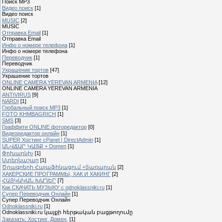
Поиск MP3
Видео поиск
[1]
Видео поиск
MUSIC
[2]
MUSIC
Отправка Email
[1]
Отправка Email
Инфо о номере телефона
[1]
Инфо о номере телефона
Переводчик
[1]
Переводчик
Украшение тортов
[47]
Украшение тортов
ONLINE CAMERA YEREVAN ARMENIA
[12]
ONLINE CAMERA YEREVAN ARMENIA
ANTIVIRUS
[9]
NARDI
[1]
Глобальный поиск MP3
[1]
FOTO KHMBAGRICH
[1]
SMS
[3]
Граффити ONLINE фоторедактор
[0]
Видеоредактор онлайн
[1]
SUPER Xостинг cPanel | DirectAdmin
[1]
ԱՆՎՃԱՐ ԿԱՅՔ + Domen
[1]
Փոխարկիչ
[1]
Ստեղնաշար
[1]
Ծրագրերի Հայաֆիկացում +Տառարան
[2]
ХАКЕРСКИЕ ПРОГРАММЫ, ХАК И ХАКИНГ
[2]
ՀԱՅԿԱԿԱՆ ԽԱՂԵՐ
[7]
Как СКАЧАТЬ МУЗЫКУ с odnoklassniki.ru
[1]
Cупер Переводчик Oнлайн
[1]
Cупер Переводчик Oнлайн
Odnoklassniki.ru
[1]
Odnoklassniki.ru կայքի հերթական բացթողումը
Заказать: Хостинг, Домен,
[1]