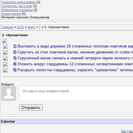
Проверка орфографии
[1]
Создатель Java книг
[1]
Мобильные сериалы
[1]
Зонасувенир
[1]
Интернет-магазин Зонасувенир
Главная
»
2012
»
Март
»
7
» 2. «Хризантема»
2. «Хризантема»
1)
Выложить в виде дорожки 18 сложенных пополам ломтиков ва
2)
Скрутить из этих ломтиков валик, начиная движение от сгиба п
3)
Скрученный валик связать в нижней четверти пером зеленого л
4)
Уложить вокруг сердцевины 12 сложенных четвертинками ломти
5)
Раскрыть лепестки сердцевины, украсить "хризантему" зелень
Войдите:
Отправить
Calendar
Пн
Вт