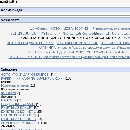
[
Мой сайт
]
Форма входа
Меню сайта
Шоу-бизнес
ФОТО
MEGA-HOSTING
IP-телефония, виртуальн
ՏԱՌԱՏԵՍԱԿՆԵՐի Փոխարկիչ
Տառարան Հայաֆիկացում
Ստեղնաշ
ARMENIAN ONLINE RADIO
ONLINE CAMERA YEREVAN ARMENIA
ARM
ФОТО УРОКИ ДЛЯ ЮВЕЛИРОВ
ЮВЕЛИРНОЕ УКРАШЕНИЕ
ЮВЕЛИРНЫЕ КАМ
КАРВИНГ (это просто Резьба по овощам и фруктам Украше
БУКЕТЫ ИЗ КОНФЕТ ДЕРЕВЬЯ ИЗ КОНФЕТ КОРАБЛИ ИЗ КОНФЕТ
БУКЕТЫ ИЗ КОНФЕТ (Технология изготовления букетов из конфет, пошаговые фо
Categories
ФОТО УРОКИ ДЛЯ ЮВЕЛИРОВ
[3]
КАРВИНГ >>>KARVING.SUPERKUK.RU<<<
[132]
КАРВИНГ
Ювелирные камни
[21]
Ювелирные камни
dakumenti
[3]
dakumenti
RADIO/TV
[71]
СВАДЕБНЫЕ БОКАЛЫ
[45]
БУКЕТЫ ИЗ КОНФЕТ
[89]
БУКЕТЫ ИЗ КОНФЕТ 2
[25]
ONLINE PHOTOSHOP
[1]
БУКЕТЫ ИЗ КОНФЕТ 3
[23]
ARMFILM.SUPERKUK.RU
[126]
ARMFILM
RABOTA.SUPERKUK.RU
[1]