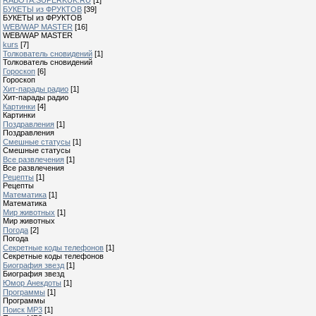
БУКЕТЫ из ФРУКТОВ
[39]
БУКЕТЫ из ФРУКТОВ
WEB/WAP MASTER
[16]
WEB/WAP MASTER
kurs
[7]
Толкователь сновидений
[1]
Толкователь сновидений
Гороскоп
[6]
Гороскоп
Хит-парады радио
[1]
Хит-парады радио
Картинки
[4]
Картинки
Поздравления
[1]
Поздравления
Смешные статусы
[1]
Смешные статусы
Все развлечения
[1]
Все развлечения
Рецепты
[1]
Рецепты
Математика
[1]
Математика
Мир животных
[1]
Мир животных
Погода
[2]
Погода
Секретные коды телефонов
[1]
Секретные коды телефонов
Биография звезд
[1]
Биография звезд
Юмор Анекдоты
[1]
Программы
[1]
Программы
Поиск MP3
[1]