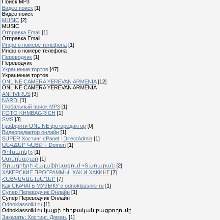
Поиск MP3
Видео поиск
[1]
Видео поиск
MUSIC
[2]
MUSIC
Отправка Email
[1]
Отправка Email
Инфо о номере телефона
[1]
Инфо о номере телефона
Переводчик
[1]
Переводчик
Украшение тортов
[47]
Украшение тортов
ONLINE CAMERA YEREVAN ARMENIA
[12]
ONLINE CAMERA YEREVAN ARMENIA
ANTIVIRUS
[9]
NARDI
[1]
Глобальный поиск MP3
[1]
FOTO KHMBAGRICH
[1]
SMS
[3]
Граффити ONLINE фоторедактор
[0]
Видеоредактор онлайн
[1]
SUPER Xостинг cPanel | DirectAdmin
[1]
ԱՆՎՃԱՐ ԿԱՅՔ + Domen
[1]
Փոխարկիչ
[1]
Ստեղնաշար
[1]
Ծրագրերի Հայաֆիկացում +Տառարան
[2]
ХАКЕРСКИЕ ПРОГРАММЫ, ХАК И ХАКИНГ
[2]
ՀԱՅԿԱԿԱՆ ԽԱՂԵՐ
[7]
Как СКАЧАТЬ МУЗЫКУ с odnoklassniki.ru
[1]
Cупер Переводчик Oнлайн
[1]
Cупер Переводчик Oнлайн
Odnoklassniki.ru
[1]
Odnoklassniki.ru կայքի հերթական բացթողումը
Заказать: Хостинг, Домен,
[1]