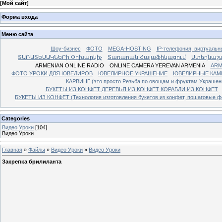
[
Мой сайт
]
Форма входа
Меню сайта
Шоу-бизнес
ФОТО
MEGA-HOSTING
IP-телефония, виртуальн
ՏԱՌԱՏԵՍԱԿՆԵՐի Փոխարկիչ
Տառարան Հայաֆիկացում
Ստեղնաշ
ARMENIAN ONLINE RADIO
ONLINE CAMERA YEREVAN ARMENIA
ARM
ФОТО УРОКИ ДЛЯ ЮВЕЛИРОВ
ЮВЕЛИРНОЕ УКРАШЕНИЕ
ЮВЕЛИРНЫЕ КАМ
КАРВИНГ (это просто Резьба по овощам и фруктам Украше
БУКЕТЫ ИЗ КОНФЕТ ДЕРЕВЬЯ ИЗ КОНФЕТ КОРАБЛИ ИЗ КОНФЕТ
БУКЕТЫ ИЗ КОНФЕТ (Технология изготовления букетов из конфет, пошаговые фо
Categories
Видео Уроки
[104]
Видео Уроки
Главная
»
Файлы
»
Видео Уроки
»
Видео Уроки
Закрепка брилиланта