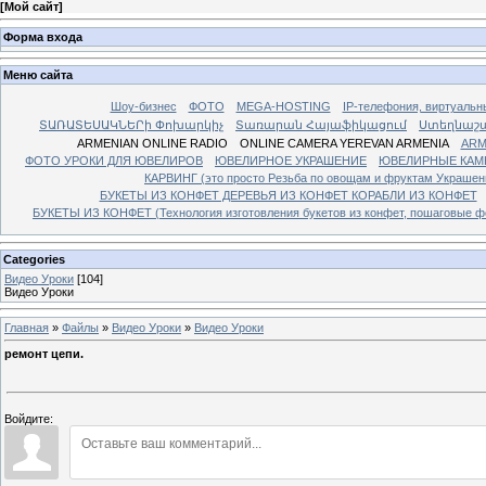
[
Мой сайт
]
Форма входа
Меню сайта
Шоу-бизнес
ФОТО
MEGA-HOSTING
IP-телефония, виртуальн
ՏԱՌԱՏԵՍԱԿՆԵՐի Փոխարկիչ
Տառարան Հայաֆիկացում
Ստեղնաշ
ARMENIAN ONLINE RADIO
ONLINE CAMERA YEREVAN ARMENIA
ARM
ФОТО УРОКИ ДЛЯ ЮВЕЛИРОВ
ЮВЕЛИРНОЕ УКРАШЕНИЕ
ЮВЕЛИРНЫЕ КАМ
КАРВИНГ (это просто Резьба по овощам и фруктам Украше
БУКЕТЫ ИЗ КОНФЕТ ДЕРЕВЬЯ ИЗ КОНФЕТ КОРАБЛИ ИЗ КОНФЕТ
БУКЕТЫ ИЗ КОНФЕТ (Технология изготовления букетов из конфет, пошаговые фо
Categories
Видео Уроки
[104]
Видео Уроки
Главная
»
Файлы
»
Видео Уроки
»
Видео Уроки
ремонт цепи.
Войдите: