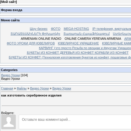
[
Мой сайт
]
Форма входа
Меню сайта
Шоу-бизнес
ФОТО
MEGA-HOSTING
IP-телефония, виртуальн
ՏԱՌԱՏԵՍԱԿՆԵՐի Փոխարկիչ
Տառարան Հայաֆիկացում
Ստեղնաշ
ARMENIAN ONLINE RADIO
ONLINE CAMERA YEREVAN ARMENIA
ARM
ФОТО УРОКИ ДЛЯ ЮВЕЛИРОВ
ЮВЕЛИРНОЕ УКРАШЕНИЕ
ЮВЕЛИРНЫЕ КАМ
КАРВИНГ (это просто Резьба по овощам и фруктам Украше
БУКЕТЫ ИЗ КОНФЕТ ДЕРЕВЬЯ ИЗ КОНФЕТ КОРАБЛИ ИЗ КОНФЕТ
БУКЕТЫ ИЗ КОНФЕТ (Технология изготовления букетов из конфет, пошаговые фо
Categories
Видео Уроки
[104]
Видео Уроки
Главная
»
Файлы
»
Видео Уроки
»
Видео Уроки
как изготовить серебрянное изделия
Войдите: