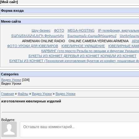
[
Мой сайт
]
Форма входа
Меню сайта
Шоу-бизнес
ФОТО
MEGA-HOSTING
IP-телефония, виртуальн
ՏԱՌԱՏԵՍԱԿՆԵՐի Փոխարկիչ
Տառարան Հայաֆիկացում
Ստեղնաշ
ARMENIAN ONLINE RADIO
ONLINE CAMERA YEREVAN ARMENIA
ARM
ФОТО УРОКИ ДЛЯ ЮВЕЛИРОВ
ЮВЕЛИРНОЕ УКРАШЕНИЕ
ЮВЕЛИРНЫЕ КАМ
КАРВИНГ (это просто Резьба по овощам и фруктам Украше
БУКЕТЫ ИЗ КОНФЕТ ДЕРЕВЬЯ ИЗ КОНФЕТ КОРАБЛИ ИЗ КОНФЕТ
БУКЕТЫ ИЗ КОНФЕТ (Технология изготовления букетов из конфет, пошаговые фо
Categories
Видео Уроки
[104]
Видео Уроки
Главная
»
Файлы
»
Видео Уроки
»
Видео Уроки
изготовления ювелирных изделий
Войдите: