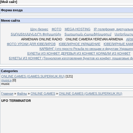
[
Мой сайт
]
Форма входа
Меню сайта
Шоу-бизнес
ФОТО
MEGA-HOSTING
IP-телефония, виртуальн
ՏԱՌԱՏԵՍԱԿՆԵՐի Փոխարկիչ
Տառարան Հայաֆիկացում
Ստեղնաշ
ARMENIAN ONLINE RADIO
ONLINE CAMERA YEREVAN ARMENIA
ARM
ФОТО УРОКИ ДЛЯ ЮВЕЛИРОВ
ЮВЕЛИРНОЕ УКРАШЕНИЕ
ЮВЕЛИРНЫЕ КАМ
КАРВИНГ (это просто Резьба по овощам и фруктам Украше
БУКЕТЫ ИЗ КОНФЕТ ДЕРЕВЬЯ ИЗ КОНФЕТ КОРАБЛИ ИЗ КОНФЕТ
БУКЕТЫ ИЗ КОНФЕТ (Технология изготовления букетов из конфет, пошаговые фо
Categories
ONLINE GAMES (GAMES.SUPERKUK.RU)
[121]
musica
[0]
music
Главная
»
Файлы
»
ONLINE GAMES
»
ONLINE GAMES (GAMES.SUPERKUK.RU)
UFO TERMINATOR