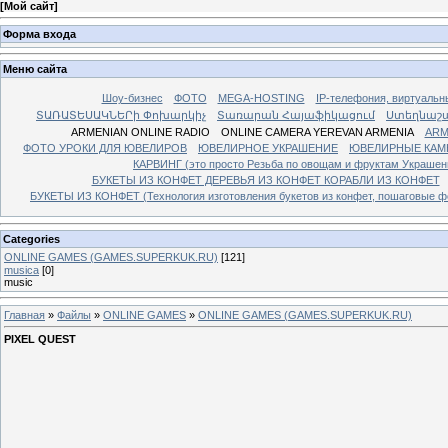
[
Мой сайт
]
Форма входа
Меню сайта
Шоу-бизнес
ФОТО
MEGA-HOSTING
IP-телефония, виртуальн
ՏԱՌԱՏԵՍԱԿՆԵՐի Փոխարկիչ
Տառարան Հայաֆիկացում
Ստեղնաշ
ARMENIAN ONLINE RADIO
ONLINE CAMERA YEREVAN ARMENIA
ARM
ФОТО УРОКИ ДЛЯ ЮВЕЛИРОВ
ЮВЕЛИРНОЕ УКРАШЕНИЕ
ЮВЕЛИРНЫЕ КАМ
КАРВИНГ (это просто Резьба по овощам и фруктам Украше
БУКЕТЫ ИЗ КОНФЕТ ДЕРЕВЬЯ ИЗ КОНФЕТ КОРАБЛИ ИЗ КОНФЕТ
БУКЕТЫ ИЗ КОНФЕТ (Технология изготовления букетов из конфет, пошаговые фо
Categories
ONLINE GAMES (GAMES.SUPERKUK.RU)
[121]
musica
[0]
music
Главная
»
Файлы
»
ONLINE GAMES
»
ONLINE GAMES (GAMES.SUPERKUK.RU)
PIXEL QUEST