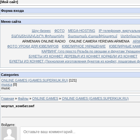
[
Мой сайт
]
Форма входа
Меню сайта
Шоу-бизнес
ФОТО
MEGA-HOSTING
IP-телефония, виртуальн
ՏԱՌԱՏԵՍԱԿՆԵՐի Փոխարկիչ
Տառարան Հայաֆիկացում
Ստեղնաշ
ARMENIAN ONLINE RADIO
ONLINE CAMERA YEREVAN ARMENIA
ARM
ФОТО УРОКИ ДЛЯ ЮВЕЛИРОВ
ЮВЕЛИРНОЕ УКРАШЕНИЕ
ЮВЕЛИРНЫЕ КАМ
КАРВИНГ (это просто Резьба по овощам и фруктам Украше
БУКЕТЫ ИЗ КОНФЕТ ДЕРЕВЬЯ ИЗ КОНФЕТ КОРАБЛИ ИЗ КОНФЕТ
БУКЕТЫ ИЗ КОНФЕТ (Технология изготовления букетов из конфет, пошаговые фо
Categories
ONLINE GAMES (GAMES.SUPERKUK.RU)
[121]
musica
[0]
music
Главная
»
Файлы
»
ONLINE GAMES
»
ONLINE GAMES (GAMES.SUPERKUK.RU)
мортал_комбат.swf
Войдите: