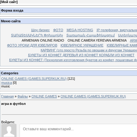
[
Мой сайт
]
Форма входа
Меню сайта
Шоу-бизнес
ФОТО
MEGA-HOSTING
IP-телефония, виртуальн
ՏԱՌԱՏԵՍԱԿՆԵՐի Փոխարկիչ
Տառարան Հայաֆիկացում
Ստեղնաշ
ARMENIAN ONLINE RADIO
ONLINE CAMERA YEREVAN ARMENIA
ARM
ФОТО УРОКИ ДЛЯ ЮВЕЛИРОВ
ЮВЕЛИРНОЕ УКРАШЕНИЕ
ЮВЕЛИРНЫЕ КАМ
КАРВИНГ (это просто Резьба по овощам и фруктам Украше
БУКЕТЫ ИЗ КОНФЕТ ДЕРЕВЬЯ ИЗ КОНФЕТ КОРАБЛИ ИЗ КОНФЕТ
БУКЕТЫ ИЗ КОНФЕТ (Технология изготовления букетов из конфет, пошаговые фо
Categories
ONLINE GAMES (GAMES.SUPERKUK.RU)
[121]
musica
[0]
music
Главная
»
Файлы
»
ONLINE GAMES
»
ONLINE GAMES (GAMES.SUPERKUK.RU)
игра в футбол
Войдите: