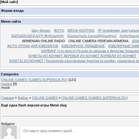
[
Мой сайт
]
Форма входа
Меню сайта
Шоу-бизнес
ФОТО
MEGA-HOSTING
IP-телефония, виртуальн
ՏԱՌԱՏԵՍԱԿՆԵՐի Փոխարկիչ
Տառարան Հայաֆիկացում
Ստեղնաշ
ARMENIAN ONLINE RADIO
ONLINE CAMERA YEREVAN ARMENIA
ARM
ФОТО УРОКИ ДЛЯ ЮВЕЛИРОВ
ЮВЕЛИРНОЕ УКРАШЕНИЕ
ЮВЕЛИРНЫЕ КАМ
КАРВИНГ (это просто Резьба по овощам и фруктам Украше
БУКЕТЫ ИЗ КОНФЕТ ДЕРЕВЬЯ ИЗ КОНФЕТ КОРАБЛИ ИЗ КОНФЕТ
БУКЕТЫ ИЗ КОНФЕТ (Технология изготовления букетов из конфет, пошаговые фо
Categories
ONLINE GAMES (GAMES.SUPERKUK.RU)
[121]
musica
[0]
music
Главная
»
Файлы
»
ONLINE GAMES
»
ONLINE GAMES (GAMES.SUPERKUK.RU)
Ещё одна flash версия игры Metal slug
Войдите: