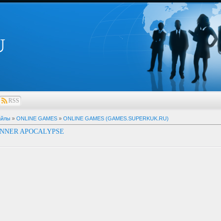
U
RSS
айлы
»
ONLINE GAMES
»
ONLINE GAMES (GAMES.SUPERKUK.RU)
UNNER APOCALYPSE