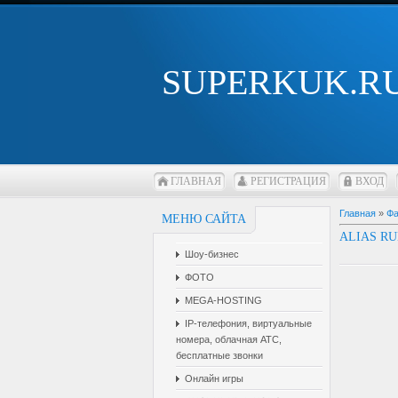
SUPERKUK.R
ГЛАВНАЯ
РЕГИСТРАЦИЯ
ВХОД
Главная
»
Ф
МЕНЮ САЙТА
ALIAS R
Шоу-бизнес
ФОТО
MEGA-HOSTING
IP-телефония, виртуальные
номера, облачная АТС,
бесплатные звонки
Онлайн игры