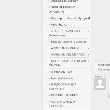
ՀԱՅԿԱԿԱՆ ԽԱՂԵՐ
ՏԱՌԱՏԵՍԱԿՆԵՐի
Փոխարկիչ
Տառարան Հայաֆիկացում
Ստեղնաշար
3D ONLINE GAMES 3D
Онлайн игры
Горячие новости из Армении
ARMENIAN TV ONLINE
ARMENIAN ONLINE RADIO
ONLINE CAMERA YEREVAN
Категория
ARMENIA
Просмотр
ARMENIAN FILM
Войдите:
Биография звезд
ВИДЕО УРОКИ ДЛЯ
ЮВЕЛИРОВ
ЮВЕЛИРНЫЕ КНИГИ
ФОТО УРОКИ ДЛЯ
ЮВЕЛИРОВ